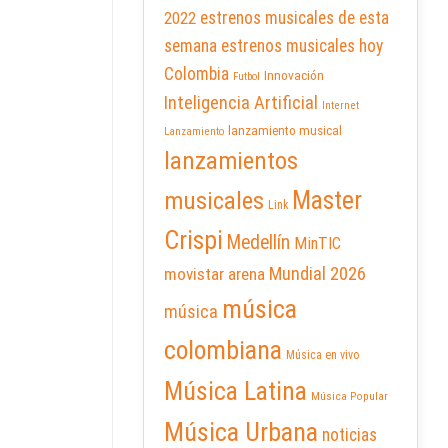
2022
estrenos musicales de esta
semana
estrenos musicales hoy
Colombia
Innovación
Futbol
Inteligencia Artificial
Internet
lanzamiento musical
Lanzamiento
lanzamientos
Master
musicales
Link
Crispi
Medellín
MinTIC
Mundial 2026
movistar arena
música
música
colombiana
Música en vivo
Música Latina
Música Popular
Música Urbana
noticias