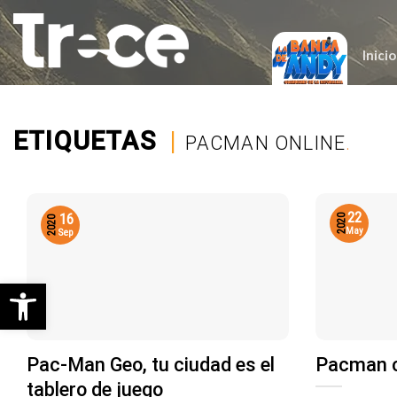
Saltar
al
contenido
Inicio
ETIQUETAS
|
PACMAN ONLINE
.
22
16
2020
2020
May
Sep
Abrir barra de herramientas
Pac-Man Geo, tu ciudad es el
Pacman c
tablero de juego