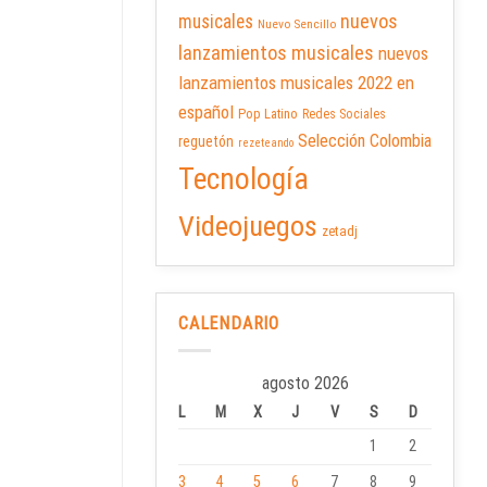
nuevos
musicales
Nuevo Sencillo
lanzamientos musicales
nuevos
lanzamientos musicales 2022 en
español
Pop Latino
Redes Sociales
Selección Colombia
reguetón
rezeteando
Tecnología
Videojuegos
zetadj
CALENDARIO
agosto 2026
L
M
X
J
V
S
D
1
2
3
4
5
6
7
8
9