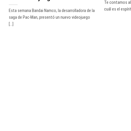
Te contamos alg
cuál es el espírit
Esta semana Bandai Namco, la desarrolladora de la
saga de Pac-Man, presentó un nuevo videojuego
[...]