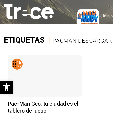
Saltar
al
contenido
Inicio
ETIQUETAS
|
PACMAN DESCARGAR
16
2020
Sep
Abrir barra de herramientas
Pac-Man Geo, tu ciudad es el
tablero de juego