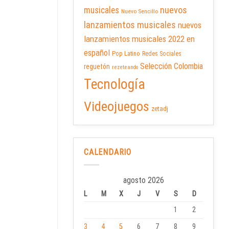
nuevos
musicales
Nuevo Sencillo
lanzamientos musicales
nuevos
lanzamientos musicales 2022 en
español
Pop Latino
Redes Sociales
Selección Colombia
reguetón
rezeteando
Tecnología
Videojuegos
zetadj
CALENDARIO
agosto 2026
L
M
X
J
V
S
D
1
2
3
4
5
6
7
8
9