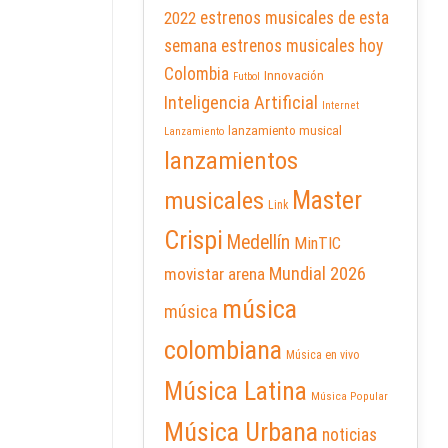
2022
estrenos musicales de esta
semana
estrenos musicales hoy
Colombia
Innovación
Futbol
Inteligencia Artificial
Internet
lanzamiento musical
Lanzamiento
lanzamientos
Master
musicales
Link
Crispi
Medellín
MinTIC
Mundial 2026
movistar arena
música
música
colombiana
Música en vivo
Música Latina
Música Popular
Música Urbana
noticias