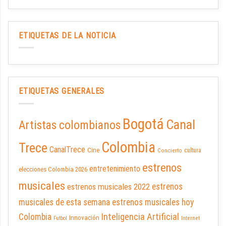
ETIQUETAS DE LA NOTICIA
ETIQUETAS GENERALES
Bogotá
Canal
Artistas colombianos
Colombia
Trece
CanalTrece
Cine
cultura
Concierto
estrenos
entretenimiento
elecciones Colombia 2026
musicales
estrenos musicales 2022
estrenos
musicales de esta semana
estrenos musicales hoy
Inteligencia Artificial
Colombia
Innovación
Futbol
Internet