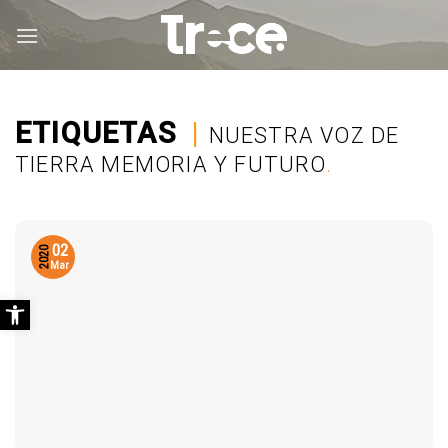
Saltar
al
contenido
ETIQUETAS
|
NUESTRA VOZ DE
TIERRA MEMORIA Y FUTURO
.
02
2020
Mar
Abrir barra de herramientas