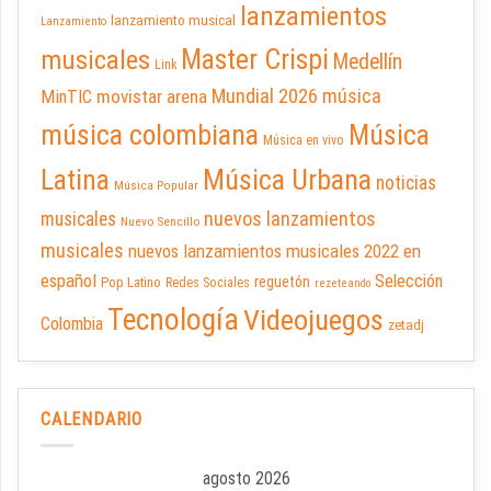
lanzamientos
lanzamiento musical
Lanzamiento
Master Crispi
musicales
Medellín
Link
Mundial 2026
música
movistar arena
MinTIC
música colombiana
Música
Música en vivo
Latina
Música Urbana
noticias
Música Popular
nuevos lanzamientos
musicales
Nuevo Sencillo
musicales
nuevos lanzamientos musicales 2022 en
español
Selección
reguetón
Pop Latino
Redes Sociales
rezeteando
Tecnología
Videojuegos
Colombia
zetadj
CALENDARIO
agosto 2026