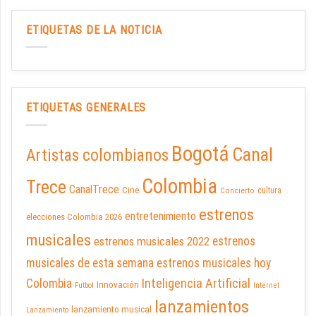
ETIQUETAS DE LA NOTICIA
ETIQUETAS GENERALES
Bogotá
Canal
Artistas colombianos
Colombia
Trece
CanalTrece
Cine
cultura
Concierto
estrenos
entretenimiento
elecciones Colombia 2026
musicales
estrenos musicales 2022
estrenos
musicales de esta semana
estrenos musicales hoy
Inteligencia Artificial
Colombia
Innovación
Futbol
Internet
lanzamientos
lanzamiento musical
Lanzamiento