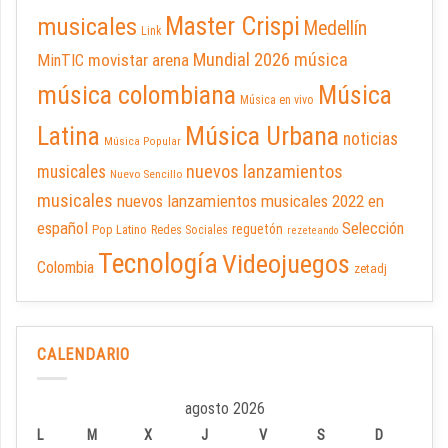
Master Crispi
musicales
Medellín
Link
Mundial 2026
música
movistar arena
MinTIC
música colombiana
Música
Música en vivo
Latina
Música Urbana
noticias
Música Popular
nuevos lanzamientos
musicales
Nuevo Sencillo
musicales
nuevos lanzamientos musicales 2022 en
español
Selección
reguetón
Pop Latino
Redes Sociales
rezeteando
Tecnología
Videojuegos
Colombia
zetadj
CALENDARIO
agosto 2026
L
M
X
J
V
S
D