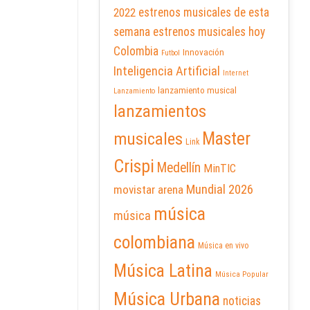
2022
estrenos musicales de esta
semana
estrenos musicales hoy
Colombia
Innovación
Futbol
Inteligencia Artificial
Internet
lanzamiento musical
Lanzamiento
lanzamientos
Master
musicales
Link
Crispi
Medellín
MinTIC
Mundial 2026
movistar arena
música
música
colombiana
Música en vivo
Música Latina
Música Popular
Música Urbana
noticias