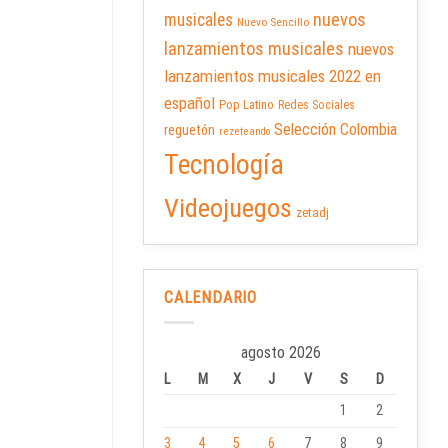
nuevos
musicales
Nuevo Sencillo
lanzamientos musicales
nuevos
lanzamientos musicales 2022 en
español
Pop Latino
Redes Sociales
Selección Colombia
reguetón
rezeteando
Tecnología
Videojuegos
zetadj
CALENDARIO
agosto 2026
L
M
X
J
V
S
D
1
2
3
4
5
6
7
8
9