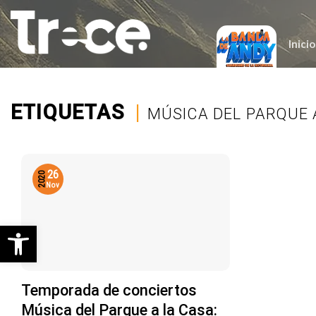
Saltar
al
contenido
Inicio
ETIQUETAS
|
MÚSICA DEL PARQUE 
26
2020
Nov
Abrir barra de herramientas
Temporada de conciertos
Música del Parque a la Casa: