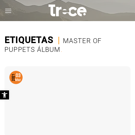
Saltar
al
contenido
ETIQUETAS
|
MASTER OF
PUPPETS ÁLBUM
.
03
2021
Mar
Abrir barra de herramientas