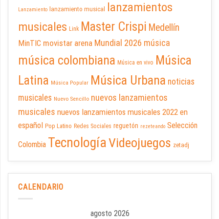
lanzamientos
lanzamiento musical
Lanzamiento
Master Crispi
musicales
Medellín
Link
Mundial 2026
música
movistar arena
MinTIC
música colombiana
Música
Música en vivo
Latina
Música Urbana
noticias
Música Popular
nuevos lanzamientos
musicales
Nuevo Sencillo
musicales
nuevos lanzamientos musicales 2022 en
español
Selección
reguetón
Pop Latino
Redes Sociales
rezeteando
Tecnología
Videojuegos
Colombia
zetadj
CALENDARIO
agosto 2026