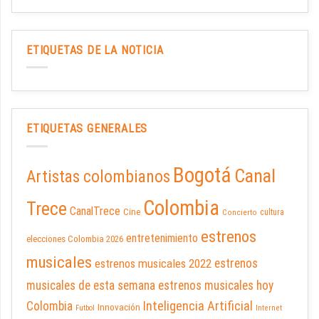
ETIQUETAS DE LA NOTICIA
ETIQUETAS GENERALES
Bogotá
Canal
Artistas colombianos
Colombia
Trece
CanalTrece
Cine
cultura
Concierto
estrenos
entretenimiento
elecciones Colombia 2026
musicales
estrenos musicales 2022
estrenos
musicales de esta semana
estrenos musicales hoy
Inteligencia Artificial
Colombia
Innovación
Futbol
Internet