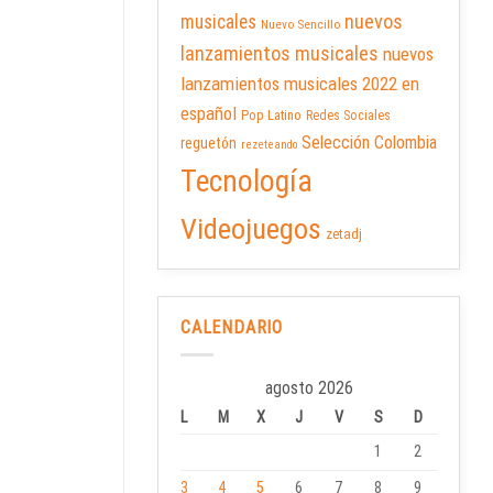
nuevos
musicales
Nuevo Sencillo
lanzamientos musicales
nuevos
lanzamientos musicales 2022 en
español
Pop Latino
Redes Sociales
Selección Colombia
reguetón
rezeteando
Tecnología
Videojuegos
zetadj
CALENDARIO
agosto 2026
L
M
X
J
V
S
D
1
2
3
4
5
6
7
8
9