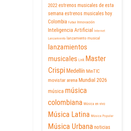
2022
estrenos musicales de esta
semana
estrenos musicales hoy
Colombia
Innovación
Futbol
Inteligencia Artificial
Internet
lanzamiento musical
Lanzamiento
lanzamientos
Master
musicales
Link
Crispi
Medellín
MinTIC
Mundial 2026
movistar arena
música
música
colombiana
Música en vivo
Música Latina
Música Popular
Música Urbana
noticias