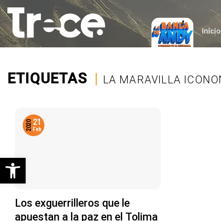
Saltar
al
contenido
Inicio
ETIQUETAS
|
LA MARAVILLA ICON
21
2020
Feb
Abrir barra de herramientas
Los exguerrilleros que le
apuestan a la paz en el Tolima