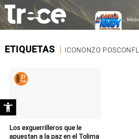
Saltar
al
contenido
Inicio
ETIQUETAS
|
ICONONZO POSCONFL
21
2020
Feb
Abrir barra de herramientas
Los exguerrilleros que le
apuestan a la paz en el Tolima