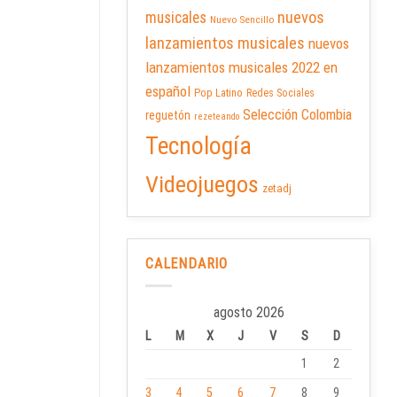
nuevos
musicales
Nuevo Sencillo
lanzamientos musicales
nuevos
lanzamientos musicales 2022 en
español
Pop Latino
Redes Sociales
Selección Colombia
reguetón
rezeteando
Tecnología
Videojuegos
zetadj
CALENDARIO
agosto 2026
L
M
X
J
V
S
D
1
2
3
4
5
6
7
8
9