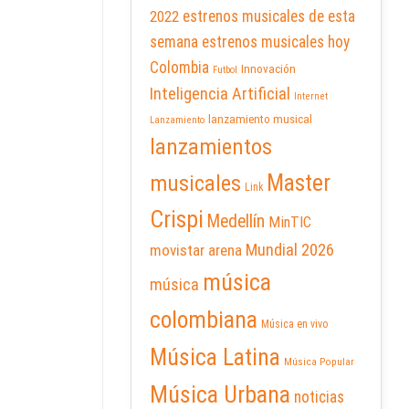
2022
estrenos musicales de esta
semana
estrenos musicales hoy
Colombia
Innovación
Futbol
Inteligencia Artificial
Internet
lanzamiento musical
Lanzamiento
lanzamientos
Master
musicales
Link
Crispi
Medellín
MinTIC
Mundial 2026
movistar arena
música
música
colombiana
Música en vivo
Música Latina
Música Popular
Música Urbana
noticias