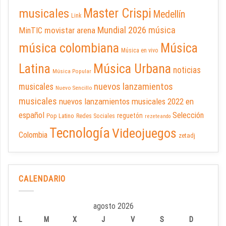
Master Crispi
musicales
Medellín
Link
Mundial 2026
música
movistar arena
MinTIC
música colombiana
Música
Música en vivo
Latina
Música Urbana
noticias
Música Popular
nuevos lanzamientos
musicales
Nuevo Sencillo
musicales
nuevos lanzamientos musicales 2022 en
español
Selección
reguetón
Pop Latino
Redes Sociales
rezeteando
Tecnología
Videojuegos
Colombia
zetadj
CALENDARIO
agosto 2026
L
M
X
J
V
S
D