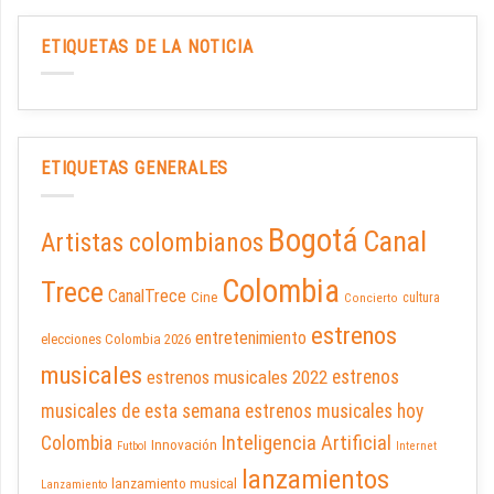
ETIQUETAS DE LA NOTICIA
ETIQUETAS GENERALES
Bogotá
Canal
Artistas colombianos
Colombia
Trece
CanalTrece
Cine
cultura
Concierto
estrenos
entretenimiento
elecciones Colombia 2026
musicales
estrenos musicales 2022
estrenos
musicales de esta semana
estrenos musicales hoy
Inteligencia Artificial
Colombia
Innovación
Futbol
Internet
lanzamientos
lanzamiento musical
Lanzamiento