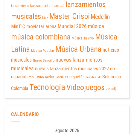
lanzamientos
lanzamiento musical
Lanzamiento
Master Crispi
musicales
Medellín
Link
Mundial 2026
música
movistar arena
MinTIC
música colombiana
Música
Música en vivo
Latina
Música Urbana
noticias
Música Popular
nuevos lanzamientos
musicales
Nuevo Sencillo
musicales
nuevos lanzamientos musicales 2022 en
español
Selección
reguetón
Pop Latino
Redes Sociales
rezeteando
Tecnología
Videojuegos
Colombia
zetadj
CALENDARIO
agosto 2026