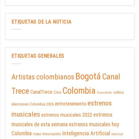
ETIQUETAS DE LA NOTICIA
ETIQUETAS GENERALES
Bogotá
Canal
Artistas colombianos
Colombia
Trece
CanalTrece
Cine
cultura
Concierto
estrenos
entretenimiento
elecciones Colombia 2026
musicales
estrenos musicales 2022
estrenos
musicales de esta semana
estrenos musicales hoy
Inteligencia Artificial
Colombia
Innovación
Futbol
Internet