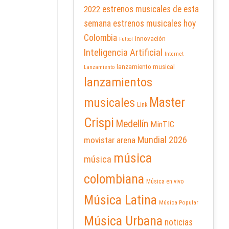
2022
estrenos musicales de esta
semana
estrenos musicales hoy
Colombia
Innovación
Futbol
Inteligencia Artificial
Internet
lanzamiento musical
Lanzamiento
lanzamientos
Master
musicales
Link
Crispi
Medellín
MinTIC
Mundial 2026
movistar arena
música
música
colombiana
Música en vivo
Música Latina
Música Popular
Música Urbana
noticias