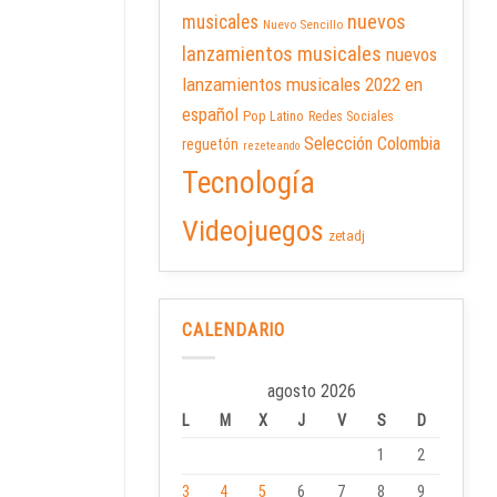
nuevos
musicales
Nuevo Sencillo
lanzamientos musicales
nuevos
lanzamientos musicales 2022 en
español
Pop Latino
Redes Sociales
Selección Colombia
reguetón
rezeteando
Tecnología
Videojuegos
zetadj
CALENDARIO
agosto 2026
L
M
X
J
V
S
D
1
2
3
4
5
6
7
8
9