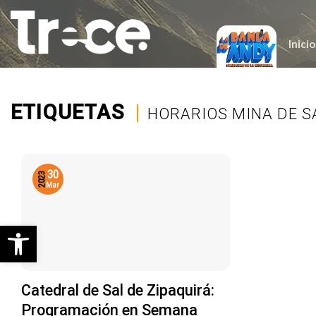
Saltar
al
contenido
Inicio
ETIQUETAS
|
HORARIOS MINA DE S
30
2023
Mar
Abrir barra de herramientas
Catedral de Sal de Zipaquirá:
Programación en Semana