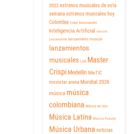
2022
estrenos musicales de esta
semana
estrenos musicales hoy
Colombia
Innovación
Futbol
Inteligencia Artificial
Internet
lanzamiento musical
Lanzamiento
lanzamientos
Master
musicales
Link
Crispi
Medellín
MinTIC
Mundial 2026
movistar arena
música
música
colombiana
Música en vivo
Música Latina
Música Popular
Música Urbana
noticias