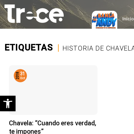
Saltar
al
contenido
Inicio
ETIQUETAS
|
HISTORIA DE CHAVEL
31
2018
Oct
Abrir barra de herramientas
Chavela: “Cuando eres verdad,
te impones”