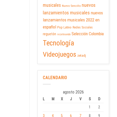
nuevos
musicales
Nuevo Sencillo
lanzamientos musicales
nuevos
lanzamientos musicales 2022 en
español
Pop Latino
Redes Sociales
Selección Colombia
reguetón
rezeteando
Tecnología
Videojuegos
zetadj
CALENDARIO
agosto 2026
L
M
X
J
V
S
D
1
2
3
4
5
6
7
8
9