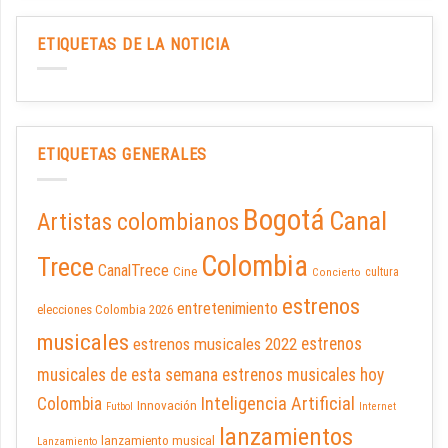
ETIQUETAS DE LA NOTICIA
ETIQUETAS GENERALES
Bogotá
Canal
Artistas colombianos
Colombia
Trece
CanalTrece
Cine
cultura
Concierto
estrenos
entretenimiento
elecciones Colombia 2026
musicales
estrenos musicales 2022
estrenos
musicales de esta semana
estrenos musicales hoy
Inteligencia Artificial
Colombia
Innovación
Futbol
Internet
lanzamientos
lanzamiento musical
Lanzamiento