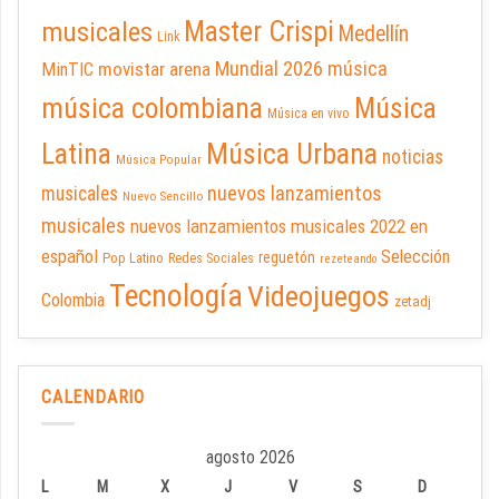
Master Crispi
musicales
Medellín
Link
Mundial 2026
música
movistar arena
MinTIC
música colombiana
Música
Música en vivo
Latina
Música Urbana
noticias
Música Popular
nuevos lanzamientos
musicales
Nuevo Sencillo
musicales
nuevos lanzamientos musicales 2022 en
español
Selección
reguetón
Pop Latino
Redes Sociales
rezeteando
Tecnología
Videojuegos
Colombia
zetadj
CALENDARIO
agosto 2026
L
M
X
J
V
S
D