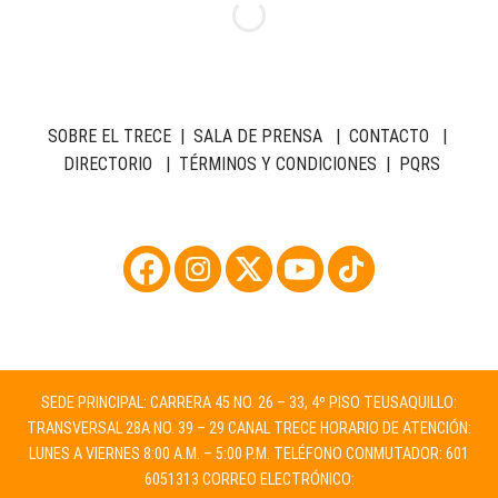
SOBRE EL TRECE
|
SALA DE PRENSA
|
CONTACTO
|
DIRECTORIO
|
TÉRMINOS Y CONDICIONES
|
PQRS
SEDE PRINCIPAL: CARRERA 45 NO. 26 – 33, 4º PISO TEUSAQUILLO:
TRANSVERSAL 28A NO. 39 – 29 CANAL TRECE HORARIO DE ATENCIÓN:
LUNES A VIERNES 8:00 A.M. – 5:00 P.M. TELÉFONO CONMUTADOR: 601
6051313 CORREO ELECTRÓNICO: