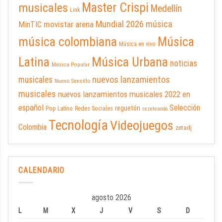
Master Crispi
musicales
Medellín
Link
Mundial 2026
música
movistar arena
MinTIC
música colombiana
Música
Música en vivo
Latina
Música Urbana
noticias
Música Popular
nuevos lanzamientos
musicales
Nuevo Sencillo
musicales
nuevos lanzamientos musicales 2022 en
español
Selección
reguetón
Pop Latino
Redes Sociales
rezeteando
Tecnología
Videojuegos
Colombia
zetadj
CALENDARIO
agosto 2026
L
M
X
J
V
S
D