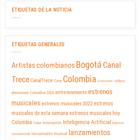
ETIQUETAS DE LA NOTICIA
ETIQUETAS GENERALES
Bogotá
Canal
Artistas colombianos
Colombia
Trece
CanalTrece
Cine
cultura
Concierto
estrenos
entretenimiento
elecciones Colombia 2026
musicales
estrenos musicales 2022
estrenos
musicales de esta semana
estrenos musicales hoy
Inteligencia Artificial
Colombia
Innovación
Futbol
Internet
lanzamientos
lanzamiento musical
Lanzamiento