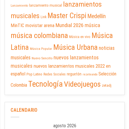
lanzamientos
lanzamiento musical
Lanzamiento
Master Crispi
musicales
Medellín
Link
Mundial 2026
música
movistar arena
MinTIC
música colombiana
Música
Música en vivo
Latina
Música Urbana
noticias
Música Popular
nuevos lanzamientos
musicales
Nuevo Sencillo
musicales
nuevos lanzamientos musicales 2022 en
español
Selección
reguetón
Pop Latino
Redes Sociales
rezeteando
Tecnología
Videojuegos
Colombia
zetadj
CALENDARIO
agosto 2026