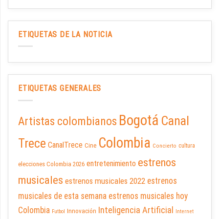
ETIQUETAS DE LA NOTICIA
ETIQUETAS GENERALES
Bogotá
Canal
Artistas colombianos
Colombia
Trece
CanalTrece
Cine
cultura
Concierto
estrenos
entretenimiento
elecciones Colombia 2026
musicales
estrenos musicales 2022
estrenos
musicales de esta semana
estrenos musicales hoy
Inteligencia Artificial
Colombia
Innovación
Futbol
Internet