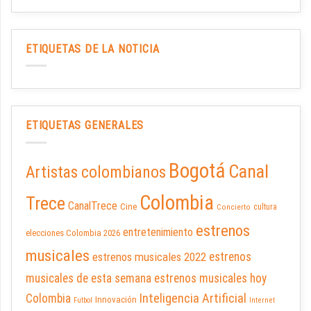
ETIQUETAS DE LA NOTICIA
ETIQUETAS GENERALES
Bogotá
Canal
Artistas colombianos
Colombia
Trece
CanalTrece
Cine
cultura
Concierto
estrenos
entretenimiento
elecciones Colombia 2026
musicales
estrenos musicales 2022
estrenos
musicales de esta semana
estrenos musicales hoy
Inteligencia Artificial
Colombia
Innovación
Futbol
Internet