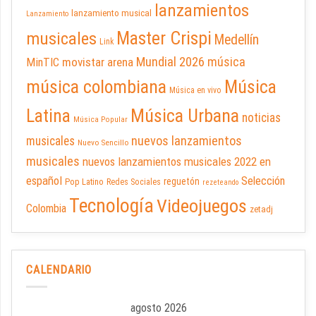
lanzamientos
lanzamiento musical
Lanzamiento
Master Crispi
musicales
Medellín
Link
Mundial 2026
música
movistar arena
MinTIC
música colombiana
Música
Música en vivo
Latina
Música Urbana
noticias
Música Popular
nuevos lanzamientos
musicales
Nuevo Sencillo
musicales
nuevos lanzamientos musicales 2022 en
español
Selección
reguetón
Pop Latino
Redes Sociales
rezeteando
Tecnología
Videojuegos
Colombia
zetadj
CALENDARIO
agosto 2026