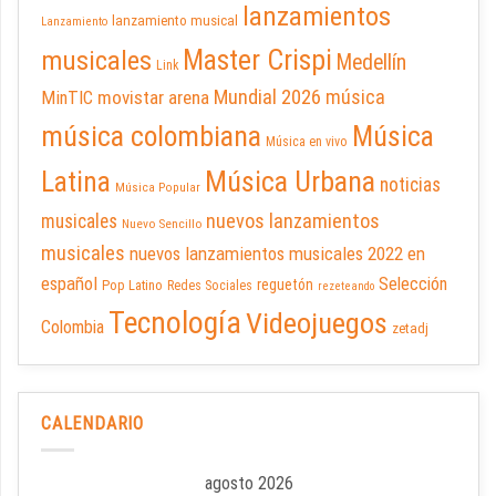
lanzamientos
lanzamiento musical
Lanzamiento
Master Crispi
musicales
Medellín
Link
Mundial 2026
música
movistar arena
MinTIC
música colombiana
Música
Música en vivo
Latina
Música Urbana
noticias
Música Popular
nuevos lanzamientos
musicales
Nuevo Sencillo
musicales
nuevos lanzamientos musicales 2022 en
español
Selección
reguetón
Pop Latino
Redes Sociales
rezeteando
Tecnología
Videojuegos
Colombia
zetadj
CALENDARIO
agosto 2026