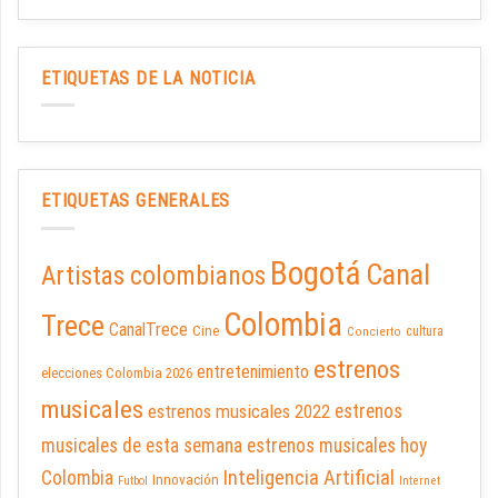
ETIQUETAS DE LA NOTICIA
ETIQUETAS GENERALES
Bogotá
Canal
Artistas colombianos
Colombia
Trece
CanalTrece
Cine
cultura
Concierto
estrenos
entretenimiento
elecciones Colombia 2026
musicales
estrenos musicales 2022
estrenos
musicales de esta semana
estrenos musicales hoy
Inteligencia Artificial
Colombia
Innovación
Futbol
Internet