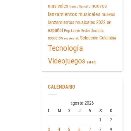
nuevos
musicales
Nuevo Sencillo
lanzamientos musicales
nuevos
lanzamientos musicales 2022 en
español
Pop Latino
Redes Sociales
Selección Colombia
reguetón
rezeteando
Tecnología
Videojuegos
zetadj
CALENDARIO
agosto 2026
L
M
X
J
V
S
D
1
2
3
4
5
6
7
8
9