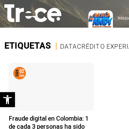
Saltar
al
contenido
Inicio
ETIQUETAS
|
DATACRÉDITO EXPER
02
2026
Jun
Abrir barra de herramientas
Fraude digital en Colombia: 1
de cada 3 personas ha sido