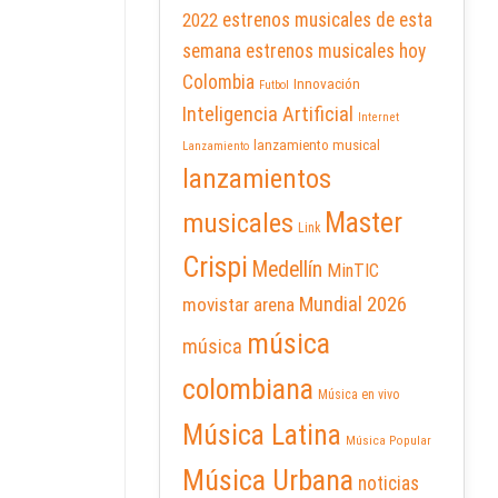
2022
estrenos musicales de esta
semana
estrenos musicales hoy
Colombia
Innovación
Futbol
Inteligencia Artificial
Internet
lanzamiento musical
Lanzamiento
lanzamientos
Master
musicales
Link
Crispi
Medellín
MinTIC
Mundial 2026
movistar arena
música
música
colombiana
Música en vivo
Música Latina
Música Popular
Música Urbana
noticias