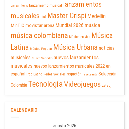
lanzamientos
lanzamiento musical
Lanzamiento
Master Crispi
musicales
Medellín
Link
Mundial 2026
música
movistar arena
MinTIC
música colombiana
Música
Música en vivo
Latina
Música Urbana
noticias
Música Popular
nuevos lanzamientos
musicales
Nuevo Sencillo
musicales
nuevos lanzamientos musicales 2022 en
español
Selección
reguetón
Pop Latino
Redes Sociales
rezeteando
Tecnología
Videojuegos
Colombia
zetadj
CALENDARIO
agosto 2026