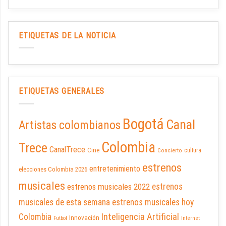
ETIQUETAS DE LA NOTICIA
ETIQUETAS GENERALES
Bogotá
Canal
Artistas colombianos
Colombia
Trece
CanalTrece
Cine
cultura
Concierto
estrenos
entretenimiento
elecciones Colombia 2026
musicales
estrenos musicales 2022
estrenos
musicales de esta semana
estrenos musicales hoy
Inteligencia Artificial
Colombia
Innovación
Futbol
Internet