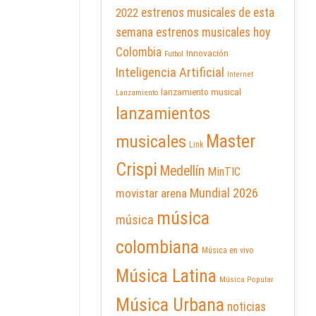
2022
estrenos musicales de esta
semana
estrenos musicales hoy
Colombia
Innovación
Futbol
Inteligencia Artificial
Internet
lanzamiento musical
Lanzamiento
lanzamientos
Master
musicales
Link
Crispi
Medellín
MinTIC
Mundial 2026
movistar arena
música
música
colombiana
Música en vivo
Música Latina
Música Popular
Música Urbana
noticias