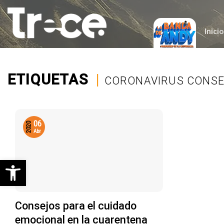
Saltar
al
contenido
Inicio
ETIQUETAS
|
CORONAVIRUS CONS
06
2020
Abr
Abrir barra de herramientas
Consejos para el cuidado
emocional en la cuarentena