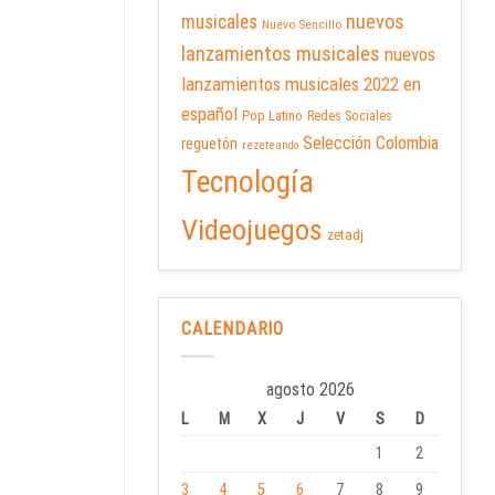
nuevos
musicales
Nuevo Sencillo
lanzamientos musicales
nuevos
lanzamientos musicales 2022 en
español
Pop Latino
Redes Sociales
Selección Colombia
reguetón
rezeteando
Tecnología
Videojuegos
zetadj
CALENDARIO
agosto 2026
L
M
X
J
V
S
D
1
2
3
4
5
6
7
8
9