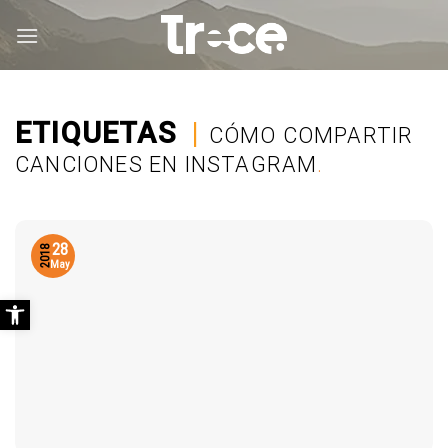
Saltar
al
contenido
ETIQUETAS
|
CÓMO COMPARTIR
CANCIONES EN INSTAGRAM
.
28
2018
May
Abrir barra de herramientas