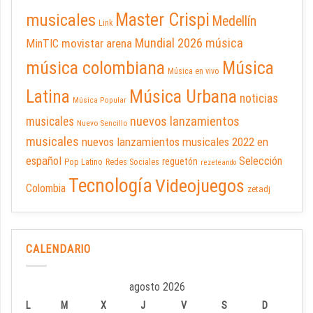
Master Crispi
musicales
Medellín
Link
Mundial 2026
música
movistar arena
MinTIC
música colombiana
Música
Música en vivo
Latina
Música Urbana
noticias
Música Popular
nuevos lanzamientos
musicales
Nuevo Sencillo
musicales
nuevos lanzamientos musicales 2022 en
español
Selección
reguetón
Pop Latino
Redes Sociales
rezeteando
Tecnología
Videojuegos
Colombia
zetadj
CALENDARIO
agosto 2026
L
M
X
J
V
S
D