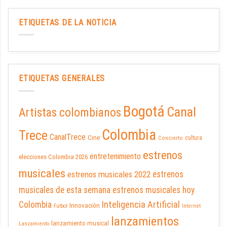
ETIQUETAS DE LA NOTICIA
ETIQUETAS GENERALES
Bogotá
Canal
Artistas colombianos
Colombia
Trece
CanalTrece
Cine
cultura
Concierto
estrenos
entretenimiento
elecciones Colombia 2026
musicales
estrenos musicales 2022
estrenos
musicales de esta semana
estrenos musicales hoy
Inteligencia Artificial
Colombia
Innovación
Futbol
Internet
lanzamientos
lanzamiento musical
Lanzamiento