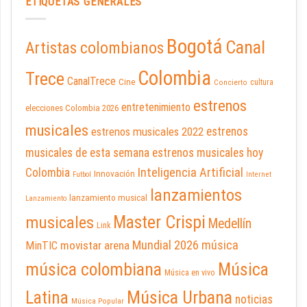
ETIQUETAS GENERALES
Bogotá
Canal
Artistas colombianos
Colombia
Trece
CanalTrece
Cine
cultura
Concierto
estrenos
entretenimiento
elecciones Colombia 2026
musicales
estrenos musicales 2022
estrenos
musicales de esta semana
estrenos musicales hoy
Inteligencia Artificial
Colombia
Innovación
Futbol
Internet
lanzamientos
lanzamiento musical
Lanzamiento
Master Crispi
musicales
Medellín
Link
Mundial 2026
música
movistar arena
MinTIC
música colombiana
Música
Música en vivo
Latina
Música Urbana
noticias
Música Popular