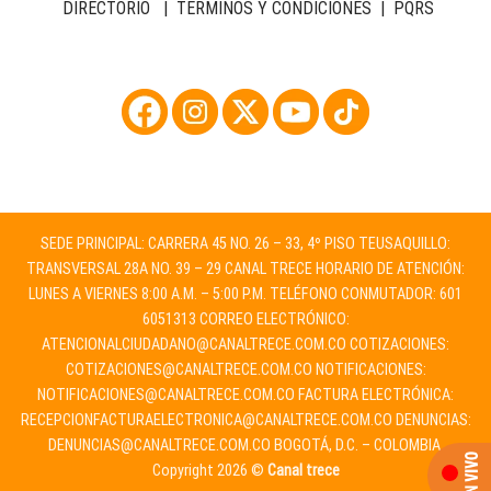
DIRECTORIO
|
TÉRMINOS Y CONDICIONES
|
PQRS
SEDE PRINCIPAL: CARRERA 45 NO. 26 – 33, 4º PISO TEUSAQUILLO:
TRANSVERSAL 28A NO. 39 – 29 CANAL TRECE HORARIO DE ATENCIÓN:
LUNES A VIERNES 8:00 A.M. – 5:00 P.M. TELÉFONO CONMUTADOR: 601
6051313 CORREO ELECTRÓNICO:
ATENCIONALCIUDADANO@CANALTRECE.COM.CO
COTIZACIONES:
COTIZACIONES@CANALTRECE.COM.CO
NOTIFICACIONES:
NOTIFICACIONES@CANALTRECE.COM.CO
FACTURA ELECTRÓNICA:
RECEPCIONFACTURAELECTRONICA@CANALTRECE.COM.CO
DENUNCIAS:
DENUNCIAS@CANALTRECE.COM.CO
BOGOTÁ, D.C. – COLOMBIA.
Copyright 2026 ©
Canal trece