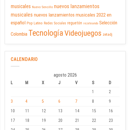
nuevos lanzamientos
musicales
Nuevo Sencillo
musicales
nuevos lanzamientos musicales 2022 en
español
Selección
reguetón
Pop Latino
Redes Sociales
rezeteando
Tecnología
Videojuegos
Colombia
zetadj
CALENDARIO
agosto 2026
L
M
X
J
V
S
D
1
2
3
4
5
6
7
8
9
10
11
12
13
14
15
16
17
18
19
20
21
22
23