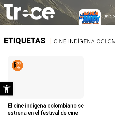
Saltar
al
contenido
Inicio
ETIQUETAS
|
CINE INDÍGENA COLO
22
2019
Oct
Abrir barra de herramientas
El cine indígena colombiano se
estrena en el festival de cine