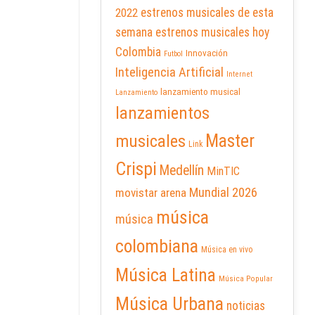
2022
estrenos musicales de esta
semana
estrenos musicales hoy
Colombia
Innovación
Futbol
Inteligencia Artificial
Internet
lanzamiento musical
Lanzamiento
lanzamientos
Master
musicales
Link
Crispi
Medellín
MinTIC
Mundial 2026
movistar arena
música
música
colombiana
Música en vivo
Música Latina
Música Popular
Música Urbana
noticias