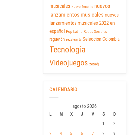
nuevos
musicales
Nuevo Sencillo
lanzamientos musicales
nuevos
lanzamientos musicales 2022 en
español
Pop Latino
Redes Sociales
Selección Colombia
reguetón
rezeteando
Tecnología
Videojuegos
zetadj
CALENDARIO
agosto 2026
L
M
X
J
V
S
D
1
2
3
4
5
6
7
8
9