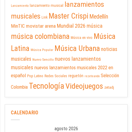
lanzamientos
lanzamiento musical
Lanzamiento
Master Crispi
musicales
Medellín
Link
Mundial 2026
música
movistar arena
MinTIC
música colombiana
Música
Música en vivo
Latina
Música Urbana
noticias
Música Popular
nuevos lanzamientos
musicales
Nuevo Sencillo
musicales
nuevos lanzamientos musicales 2022 en
español
Selección
reguetón
Pop Latino
Redes Sociales
rezeteando
Tecnología
Videojuegos
Colombia
zetadj
CALENDARIO
agosto 2026