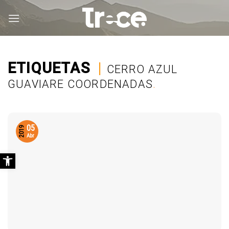
Saltar
al
contenido
ETIQUETAS
|
CERRO AZUL
GUAVIARE COORDENADAS
.
05
2019
Abr
Abrir barra de herramientas