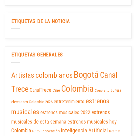
ETIQUETAS DE LA NOTICIA
ETIQUETAS GENERALES
Bogotá
Canal
Artistas colombianos
Colombia
Trece
CanalTrece
Cine
cultura
Concierto
estrenos
entretenimiento
elecciones Colombia 2026
musicales
estrenos musicales 2022
estrenos
musicales de esta semana
estrenos musicales hoy
Inteligencia Artificial
Colombia
Innovación
Futbol
Internet