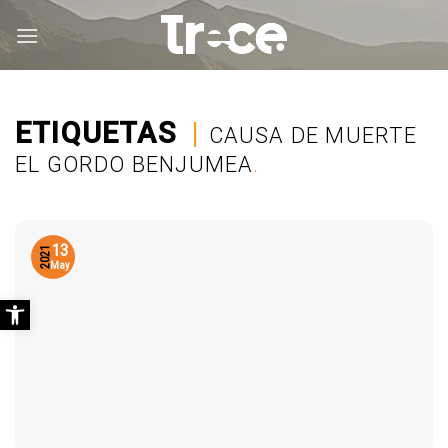
Saltar
al
contenido
ETIQUETAS
|
CAUSA DE MUERTE
EL GORDO BENJUMEA
.
13
2021
May
Abrir barra de herramientas