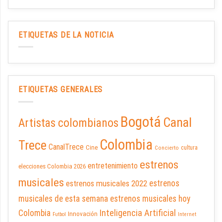
ETIQUETAS DE LA NOTICIA
ETIQUETAS GENERALES
Bogotá
Canal
Artistas colombianos
Colombia
Trece
CanalTrece
Cine
cultura
Concierto
estrenos
entretenimiento
elecciones Colombia 2026
musicales
estrenos musicales 2022
estrenos
musicales de esta semana
estrenos musicales hoy
Inteligencia Artificial
Colombia
Innovación
Futbol
Internet