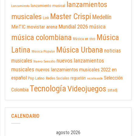
lanzamientos
lanzamiento musical
Lanzamiento
Master Crispi
musicales
Medellín
Link
Mundial 2026
música
movistar arena
MinTIC
música colombiana
Música
Música en vivo
Latina
Música Urbana
noticias
Música Popular
nuevos lanzamientos
musicales
Nuevo Sencillo
musicales
nuevos lanzamientos musicales 2022 en
español
Selección
reguetón
Pop Latino
Redes Sociales
rezeteando
Tecnología
Videojuegos
Colombia
zetadj
CALENDARIO
agosto 2026