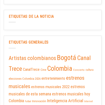
ETIQUETAS DE LA NOTICIA
ETIQUETAS GENERALES
Bogotá
Canal
Artistas colombianos
Colombia
Trece
CanalTrece
Cine
cultura
Concierto
estrenos
entretenimiento
elecciones Colombia 2026
musicales
estrenos musicales 2022
estrenos
musicales de esta semana
estrenos musicales hoy
Inteligencia Artificial
Colombia
Innovación
Futbol
Internet