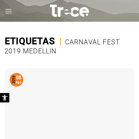
Saltar
al
contenido
ETIQUETAS
|
CARNAVAL FEST
2019 MEDELLIN
.
08
2019
Ago
Abrir barra de herramientas