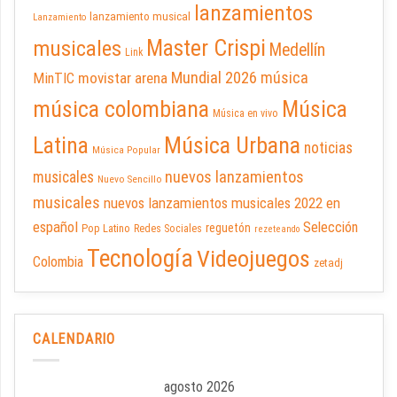
lanzamientos
lanzamiento musical
Lanzamiento
Master Crispi
musicales
Medellín
Link
Mundial 2026
música
movistar arena
MinTIC
música colombiana
Música
Música en vivo
Latina
Música Urbana
noticias
Música Popular
nuevos lanzamientos
musicales
Nuevo Sencillo
musicales
nuevos lanzamientos musicales 2022 en
español
Selección
reguetón
Pop Latino
Redes Sociales
rezeteando
Tecnología
Videojuegos
Colombia
zetadj
CALENDARIO
agosto 2026