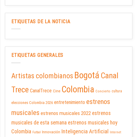
ETIQUETAS DE LA NOTICIA
ETIQUETAS GENERALES
Bogotá
Canal
Artistas colombianos
Colombia
Trece
CanalTrece
Cine
cultura
Concierto
estrenos
entretenimiento
elecciones Colombia 2026
musicales
estrenos musicales 2022
estrenos
musicales de esta semana
estrenos musicales hoy
Inteligencia Artificial
Colombia
Innovación
Futbol
Internet