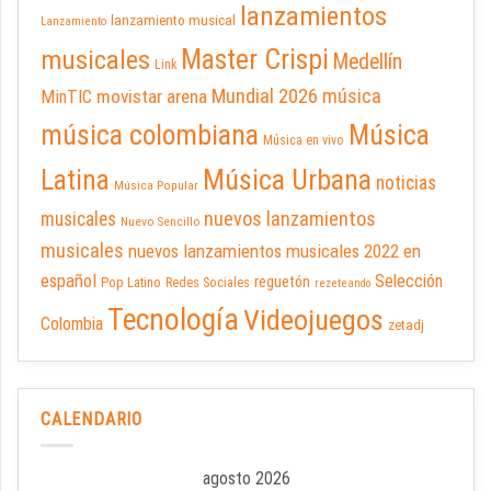
lanzamientos
lanzamiento musical
Lanzamiento
Master Crispi
musicales
Medellín
Link
Mundial 2026
música
movistar arena
MinTIC
música colombiana
Música
Música en vivo
Latina
Música Urbana
noticias
Música Popular
nuevos lanzamientos
musicales
Nuevo Sencillo
musicales
nuevos lanzamientos musicales 2022 en
español
Selección
reguetón
Pop Latino
Redes Sociales
rezeteando
Tecnología
Videojuegos
Colombia
zetadj
CALENDARIO
agosto 2026