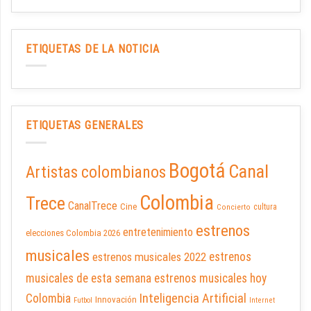
ETIQUETAS DE LA NOTICIA
ETIQUETAS GENERALES
Bogotá
Canal
Artistas colombianos
Colombia
Trece
CanalTrece
Cine
cultura
Concierto
estrenos
entretenimiento
elecciones Colombia 2026
musicales
estrenos musicales 2022
estrenos
musicales de esta semana
estrenos musicales hoy
Inteligencia Artificial
Colombia
Innovación
Futbol
Internet