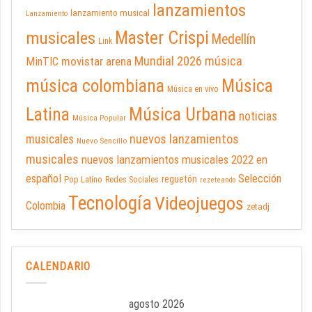
lanzamientos
lanzamiento musical
Lanzamiento
Master Crispi
musicales
Medellín
Link
Mundial 2026
música
movistar arena
MinTIC
música colombiana
Música
Música en vivo
Latina
Música Urbana
noticias
Música Popular
nuevos lanzamientos
musicales
Nuevo Sencillo
musicales
nuevos lanzamientos musicales 2022 en
español
Selección
reguetón
Pop Latino
Redes Sociales
rezeteando
Tecnología
Videojuegos
Colombia
zetadj
CALENDARIO
agosto 2026