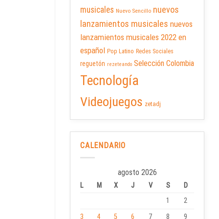
nuevos
musicales
Nuevo Sencillo
lanzamientos musicales
nuevos
lanzamientos musicales 2022 en
español
Pop Latino
Redes Sociales
Selección Colombia
reguetón
rezeteando
Tecnología
Videojuegos
zetadj
CALENDARIO
agosto 2026
L
M
X
J
V
S
D
1
2
3
4
5
6
7
8
9