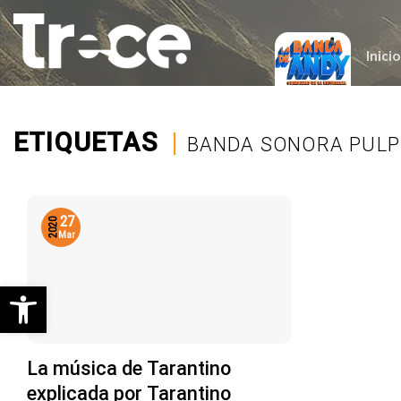
Saltar
al
contenido
Inicio
ETIQUETAS
|
BANDA SONORA PULP
27
2020
Mar
Abrir barra de herramientas
La música de Tarantino
explicada por Tarantino