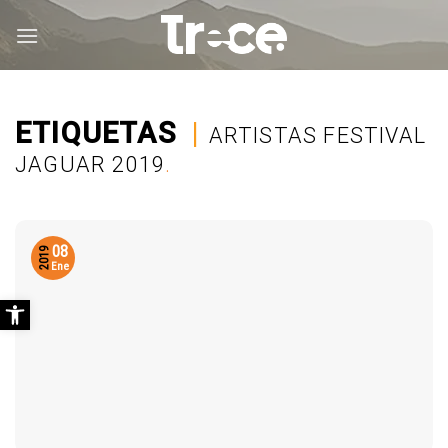
Saltar
al
contenido
ETIQUETAS
|
ARTISTAS FESTIVAL
JAGUAR 2019
.
08
2019
Ene
Abrir barra de herramientas