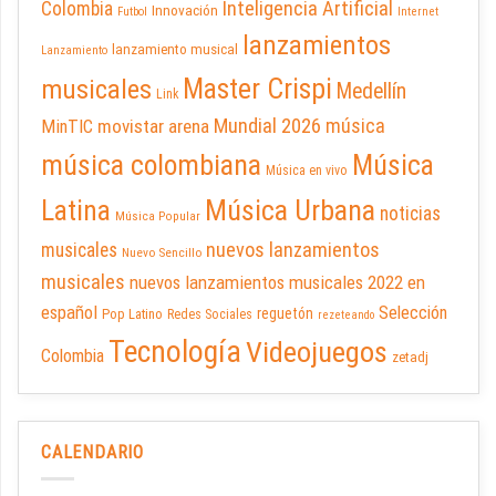
Inteligencia Artificial
Colombia
Innovación
Futbol
Internet
lanzamientos
lanzamiento musical
Lanzamiento
Master Crispi
musicales
Medellín
Link
Mundial 2026
música
movistar arena
MinTIC
música colombiana
Música
Música en vivo
Latina
Música Urbana
noticias
Música Popular
nuevos lanzamientos
musicales
Nuevo Sencillo
musicales
nuevos lanzamientos musicales 2022 en
español
Selección
reguetón
Pop Latino
Redes Sociales
rezeteando
Tecnología
Videojuegos
Colombia
zetadj
CALENDARIO