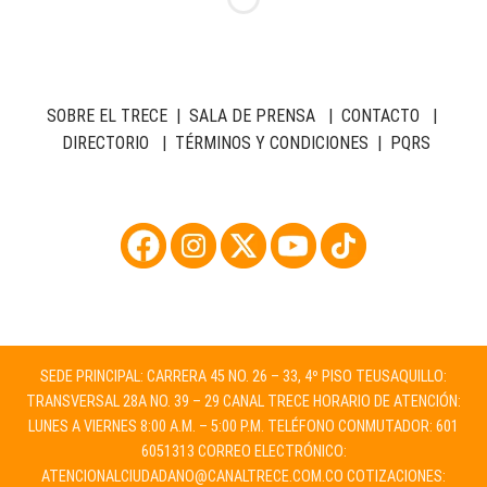
SOBRE EL TRECE
|
SALA DE PRENSA
|
CONTACTO
|
DIRECTORIO
|
TÉRMINOS Y CONDICIONES
|
PQRS
SEDE PRINCIPAL: CARRERA 45 NO. 26 – 33, 4º PISO TEUSAQUILLO:
TRANSVERSAL 28A NO. 39 – 29 CANAL TRECE HORARIO DE ATENCIÓN:
LUNES A VIERNES 8:00 A.M. – 5:00 P.M. TELÉFONO CONMUTADOR: 601
6051313 CORREO ELECTRÓNICO:
ATENCIONALCIUDADANO@CANALTRECE.COM.CO
COTIZACIONES: