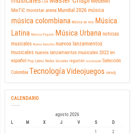
musicales
Medellín
Link
Mundial 2026
música
movistar arena
MinTIC
música colombiana
Música
Música en vivo
Latina
Música Urbana
noticias
Música Popular
nuevos lanzamientos
musicales
Nuevo Sencillo
musicales
nuevos lanzamientos musicales 2022 en
español
Selección
reguetón
Pop Latino
Redes Sociales
rezeteando
Tecnología
Videojuegos
Colombia
zetadj
CALENDARIO
agosto 2026
L
M
X
J
V
S
D
1
2