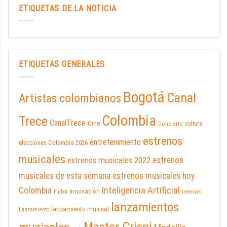
ETIQUETAS DE LA NOTICIA
ETIQUETAS GENERALES
Bogotá
Canal
Artistas colombianos
Colombia
Trece
CanalTrece
Cine
cultura
Concierto
estrenos
entretenimiento
elecciones Colombia 2026
musicales
estrenos musicales 2022
estrenos
musicales de esta semana
estrenos musicales hoy
Inteligencia Artificial
Colombia
Innovación
Futbol
Internet
lanzamientos
lanzamiento musical
Lanzamiento
Master Crispi