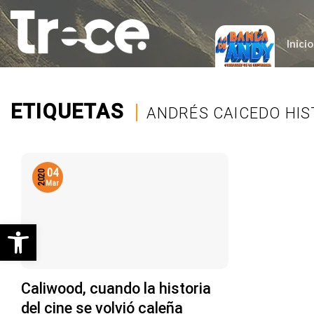
Saltar
al
contenido
Inicio
ETIQUETAS
|
ANDRÉS CAICEDO HIS
04
2020
Mar
Abrir barra de herramientas
Caliwood, cuando la historia
del cine se volvió caleña