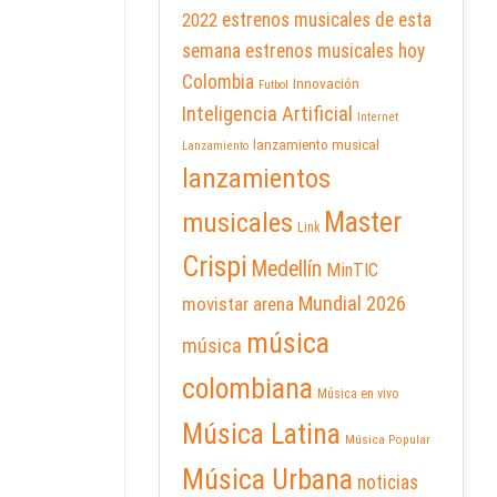
2022
estrenos musicales de esta
semana
estrenos musicales hoy
Colombia
Innovación
Futbol
Inteligencia Artificial
Internet
lanzamiento musical
Lanzamiento
lanzamientos
Master
musicales
Link
Crispi
Medellín
MinTIC
Mundial 2026
movistar arena
música
música
colombiana
Música en vivo
Música Latina
Música Popular
Música Urbana
noticias