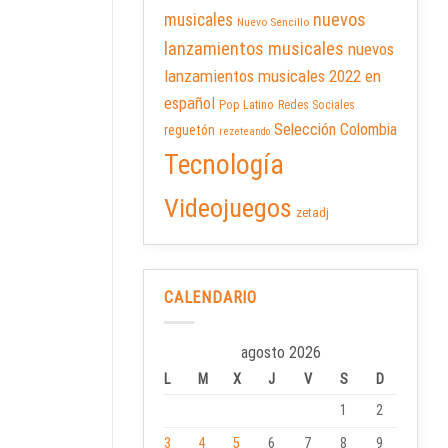
nuevos
musicales
Nuevo Sencillo
lanzamientos musicales
nuevos
lanzamientos musicales 2022 en
español
Pop Latino
Redes Sociales
Selección Colombia
reguetón
rezeteando
Tecnología
Videojuegos
zetadj
CALENDARIO
agosto 2026
L
M
X
J
V
S
D
1
2
3
4
5
6
7
8
9