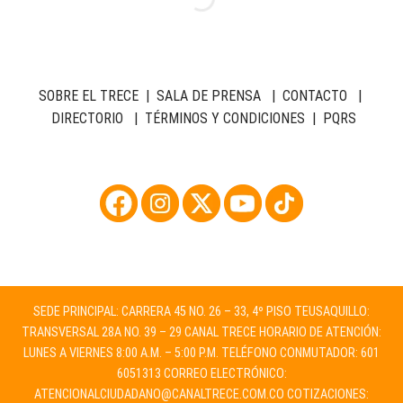
SOBRE EL TRECE
|
SALA DE PRENSA
|
CONTACTO
|
DIRECTORIO
|
TÉRMINOS Y CONDICIONES
|
PQRS
SEDE PRINCIPAL: CARRERA 45 NO. 26 – 33, 4º PISO TEUSAQUILLO:
TRANSVERSAL 28A NO. 39 – 29 CANAL TRECE HORARIO DE ATENCIÓN:
LUNES A VIERNES 8:00 A.M. – 5:00 P.M. TELÉFONO CONMUTADOR: 601
6051313 CORREO ELECTRÓNICO:
ATENCIONALCIUDADANO@CANALTRECE.COM.CO
COTIZACIONES: