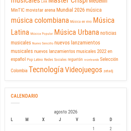
musicales
Medellín
Link
Mundial 2026
música
movistar arena
MinTIC
música colombiana
Música
Música en vivo
Latina
Música Urbana
noticias
Música Popular
nuevos lanzamientos
musicales
Nuevo Sencillo
musicales
nuevos lanzamientos musicales 2022 en
español
Selección
reguetón
Pop Latino
Redes Sociales
rezeteando
Tecnología
Videojuegos
Colombia
zetadj
CALENDARIO
agosto 2026
L
M
X
J
V
S
D
1
2