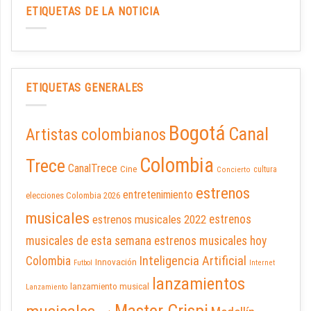
ETIQUETAS DE LA NOTICIA
ETIQUETAS GENERALES
Bogotá
Canal
Artistas colombianos
Colombia
Trece
CanalTrece
Cine
cultura
Concierto
estrenos
entretenimiento
elecciones Colombia 2026
musicales
estrenos musicales 2022
estrenos
musicales de esta semana
estrenos musicales hoy
Inteligencia Artificial
Colombia
Innovación
Futbol
Internet
lanzamientos
lanzamiento musical
Lanzamiento
Master Crispi