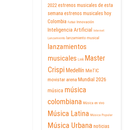
2022
estrenos musicales de esta
semana
estrenos musicales hoy
Colombia
Innovación
Futbol
Inteligencia Artificial
Internet
lanzamiento musical
Lanzamiento
lanzamientos
Master
musicales
Link
Crispi
Medellín
MinTIC
Mundial 2026
movistar arena
música
música
colombiana
Música en vivo
Música Latina
Música Popular
Música Urbana
noticias