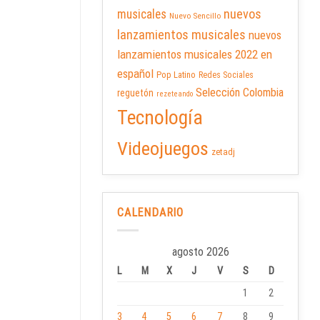
nuevos
musicales
Nuevo Sencillo
lanzamientos musicales
nuevos
lanzamientos musicales 2022 en
español
Pop Latino
Redes Sociales
Selección Colombia
reguetón
rezeteando
Tecnología
Videojuegos
zetadj
CALENDARIO
agosto 2026
L
M
X
J
V
S
D
1
2
3
4
5
6
7
8
9