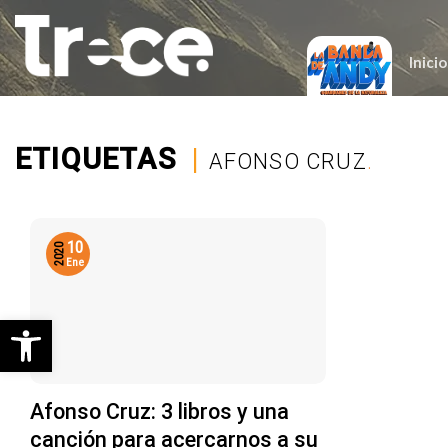
Saltar
al
contenido
Inicio
ETIQUETAS
|
AFONSO CRUZ
.
10
2020
Ene
Abrir barra de herramientas
Afonso Cruz: 3 libros y una
canción para acercarnos a su