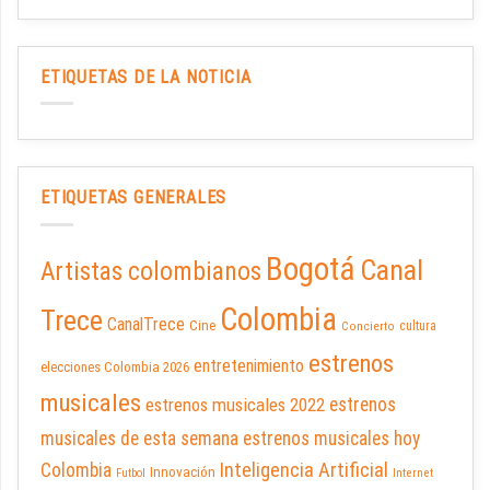
ETIQUETAS DE LA NOTICIA
ETIQUETAS GENERALES
Bogotá
Canal
Artistas colombianos
Colombia
Trece
CanalTrece
Cine
cultura
Concierto
estrenos
entretenimiento
elecciones Colombia 2026
musicales
estrenos musicales 2022
estrenos
musicales de esta semana
estrenos musicales hoy
Inteligencia Artificial
Colombia
Innovación
Futbol
Internet