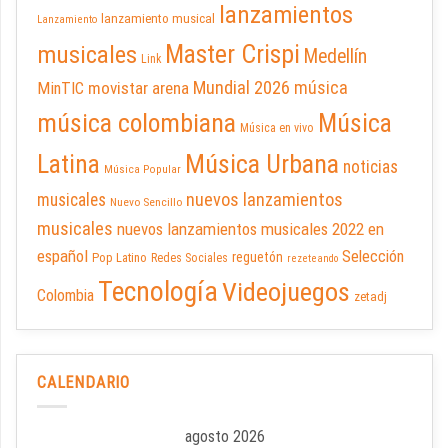
lanzamientos
lanzamiento musical
Lanzamiento
Master Crispi
musicales
Medellín
Link
Mundial 2026
música
movistar arena
MinTIC
música colombiana
Música
Música en vivo
Latina
Música Urbana
noticias
Música Popular
nuevos lanzamientos
musicales
Nuevo Sencillo
musicales
nuevos lanzamientos musicales 2022 en
español
Selección
reguetón
Pop Latino
Redes Sociales
rezeteando
Tecnología
Videojuegos
Colombia
zetadj
CALENDARIO
agosto 2026