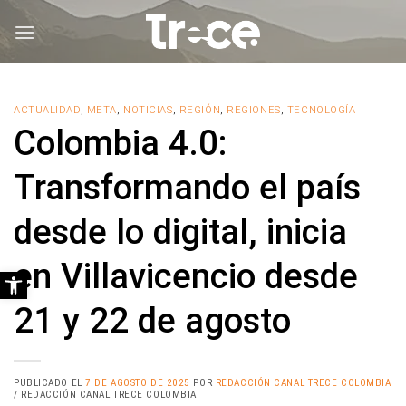
Saltar
al
contenido
ACTUALIDAD
,
META
,
NOTICIAS
,
REGIÓN
,
REGIONES
,
TECNOLOGÍA
Colombia 4.0:
Transformando el país
desde lo digital, inicia
en Villavicencio desde
Abrir barra de herramientas
21 y 22 de agosto
PUBLICADO EL
7 DE AGOSTO DE 2025
POR
REDACCIÓN CANAL TRECE COLOMBIA
/ REDACCIÓN CANAL TRECE COLOMBIA