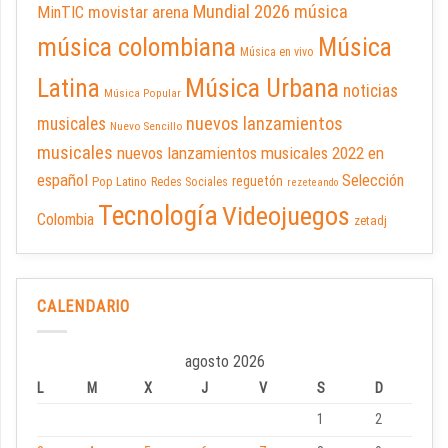
Mundial 2026
música
movistar arena
MinTIC
música colombiana
Música
Música en vivo
Latina
Música Urbana
noticias
Música Popular
nuevos lanzamientos
musicales
Nuevo Sencillo
musicales
nuevos lanzamientos musicales 2022 en
español
Selección
reguetón
Pop Latino
Redes Sociales
rezeteando
Tecnología
Videojuegos
Colombia
zetadj
CALENDARIO
agosto 2026
L
M
X
J
V
S
D
1
2