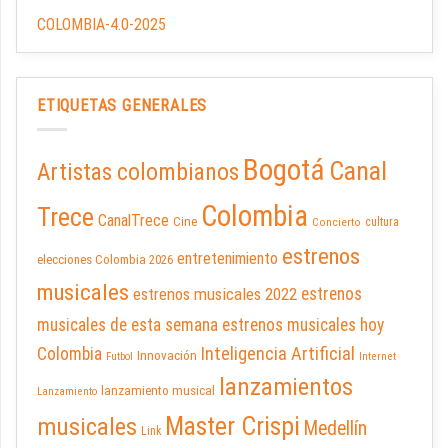
COLOMBIA-4.0-2025
ETIQUETAS GENERALES
Bogotá
Canal
Artistas colombianos
Colombia
Trece
CanalTrece
Cine
cultura
Concierto
estrenos
entretenimiento
elecciones Colombia 2026
musicales
estrenos musicales 2022
estrenos
musicales de esta semana
estrenos musicales hoy
Inteligencia Artificial
Colombia
Innovación
Futbol
Internet
lanzamientos
lanzamiento musical
Lanzamiento
Master Crispi
musicales
Medellín
Link