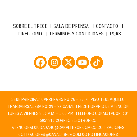
SOBRE EL TRECE
|
SALA DE PRENSA
|
CONTACTO
|
DIRECTORIO
|
TÉRMINOS Y CONDICIONES
|
PQRS
SEDE PRINCIPAL: CARRERA 45 NO. 26 – 33, 4º PISO TEUSAQUILLO:
TRANSVERSAL 28A NO. 39 – 29 CANAL TRECE HORARIO DE ATENCIÓN:
LUNES A VIERNES 8:00 A.M. – 5:00 P.M. TELÉFONO CONMUTADOR: 601
6051313 CORREO ELECTRÓNICO:
ATENCIONALCIUDADANO@CANALTRECE.COM.CO
COTIZACIONES:
COTIZACIONES@CANALTRECE.COM.CO
NOTIFICACIONES: