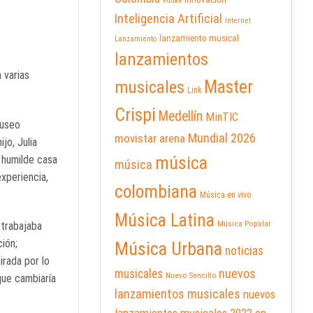
Futbol
Inteligencia Artificial
Internet
lanzamiento musical
Lanzamiento
lanzamientos
 varias
Master
musicales
Link
Crispi
Medellín
MinTIC
Museo
Mundial 2026
movistar arena
jo, Julia
música
a humilde casa
música
experiencia,
colombiana
Música en vivo
Música Latina
Música Popular
 trabajaba
ción;
Música Urbana
noticias
irada por lo
nuevos
musicales
Nuevo Sencillo
que cambiaría
lanzamientos musicales
nuevos