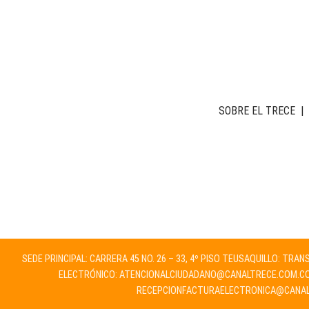
SOBRE EL TRECE
|
SEDE PRINCIPAL: CARRERA 45 NO. 26 – 33, 4º PISO TEUSAQUILLO: TRA
ELECTRÓNICO:
ATENCIONALCIUDADANO@CANALTRECE.COM.C
RECEPCIONFACTURAELECTRONICA@CANAL