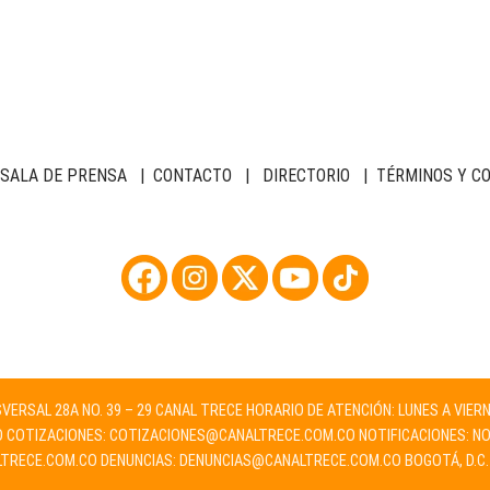
SALA DE PRENSA
|
CONTACTO
|
DIRECTORIO
|
TÉRMINOS Y C
NSVERSAL 28A NO. 39 – 29 CANAL TRECE HORARIO DE ATENCIÓN: LUNES A VIER
O
COTIZACIONES:
COTIZACIONES@CANALTRECE.COM.CO
NOTIFICACIONES:
NO
TRECE.COM.CO
DENUNCIAS:
DENUNCIAS@CANALTRECE.COM.CO
BOGOTÁ, D.C.