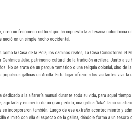
ca, creó un fenómeno cultural que ha impuesto la artesanía colombiana en
que nació en un simple hecho accidental.
s como la Casa de la Pola, los caminos reales, La Casa Consistorial, el 
rámica Julia: patrimonio cultural de la tradición arcillera. Junto a su hi
os. No se trata de un parque temático o una reliquia colonial, sino de l
as populares gallinas en Arcilla. Este lugar ofrece a los visitantes vivir la 
a dedicado a la alfarería manual durante toda su vida, para aquel tiempo
, agotada y en medio de un gran pedido, una gallina “kika” llamó su aten
os se incorporaron también. Luego de ese extraño acontecimiento y adm
lla e imitó con ella el aspecto de la gallina, dándole forma a un tesoro 