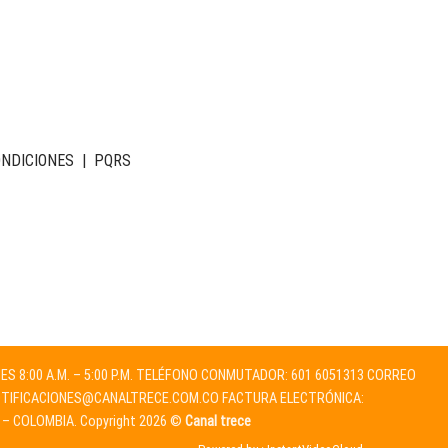
ONDICIONES
|
PQRS
NES 8:00 A.M. – 5:00 P.M. TELÉFONO CONMUTADOR: 601 6051313 CORREO
TIFICACIONES@CANALTRECE.COM.CO
FACTURA ELECTRÓNICA:
 – COLOMBIA. Copyright 2026 ©
Canal trece