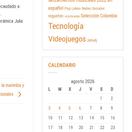
lanzamientos musicales 2022 en
recaudado a
español
Pop Latino
Redes Sociales
.
Selección Colombia
reguetón
rezeteando
erámica Julia
Tecnología
Videojuegos
zetadj
CALENDARIO
agosto 2026
 la marimba y
L
M
X
J
V
S
D
icionales
1
2
3
4
5
6
7
8
9
10
11
12
13
14
15
16
17
18
19
20
21
22
23