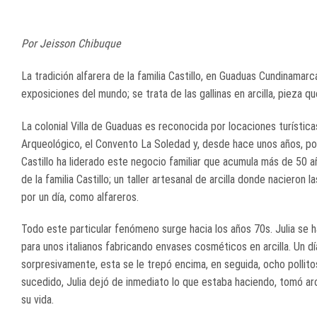
Por Jeisson Chibuque
La tradición alfarera de la familia Castillo, en Guaduas Cundinamar
exposiciones del mundo; se trata de las gallinas en arcilla, pieza 
La colonial Villa de Guaduas es reconocida por locaciones turística
Arqueológico, el Convento La Soledad y, desde hace unos años, por Ce
Castillo ha liderado este negocio familiar que acumula más de 50 añ
de la familia Castillo; un taller artesanal de arcilla donde nacieron l
por un día, como alfareros.
Todo este particular fenómeno surge hacia los años 70s. Julia se h
para unos italianos fabricando envases cosméticos en arcilla. Un día
sorpresivamente, esta se le trepó encima, en seguida, ocho pollit
sucedido, Julia dejó de inmediato lo que estaba haciendo, tomó arci
su vida.