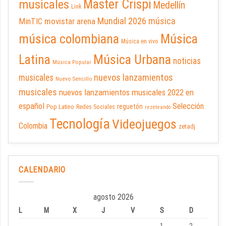
Master Crispi
musicales
Medellín
Link
Mundial 2026
música
movistar arena
MinTIC
música colombiana
Música
Música en vivo
Latina
Música Urbana
noticias
Música Popular
nuevos lanzamientos
musicales
Nuevo Sencillo
musicales
nuevos lanzamientos musicales 2022 en
español
Selección
reguetón
Pop Latino
Redes Sociales
rezeteando
Tecnología
Videojuegos
Colombia
zetadj
CALENDARIO
agosto 2026
L
M
X
J
V
S
D