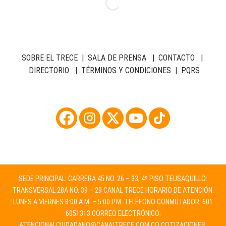
SOBRE EL TRECE
|
SALA DE PRENSA
|
CONTACTO
|
DIRECTORIO
|
TÉRMINOS Y CONDICIONES
|
PQRS
SEDE PRINCIPAL: CARRERA 45 NO. 26 – 33, 4º PISO TEUSAQUILLO:
TRANSVERSAL 28A NO. 39 – 29 CANAL TRECE HORARIO DE ATENCIÓN:
LUNES A VIERNES 8:00 A.M. – 5:00 P.M. TELÉFONO CONMUTADOR: 601
6051313 CORREO ELECTRÓNICO:
ATENCIONALCIUDADANO@CANALTRECE.COM.CO
COTIZACIONES: