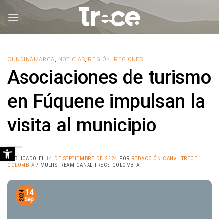
Saltar
al
contenido
CUNDINAMARCA
,
NOTICIAS
,
REGIÓN
,
REGIONES
Asociaciones de turismo
en Fúquene impulsan la
visita al municipio
Abrir barra de herramientas
PUBLICADO EL
14 DE SEPTIEMBRE DE 2024
POR
REDACCIÓN CANAL TRECE
COLOMBIA
/ MULTISTREAM CANAL TRECE COLOMBIA
14
2024
Sep