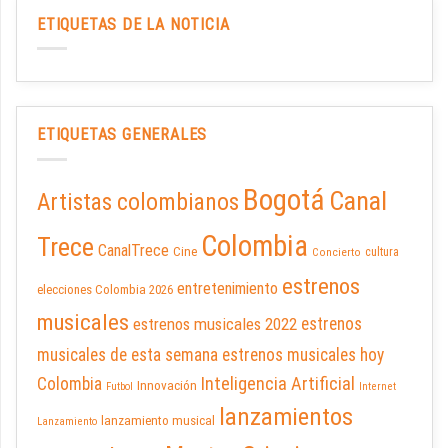
ETIQUETAS DE LA NOTICIA
ETIQUETAS GENERALES
Bogotá
Canal
Artistas colombianos
Colombia
Trece
CanalTrece
Cine
cultura
Concierto
estrenos
entretenimiento
elecciones Colombia 2026
musicales
estrenos musicales 2022
estrenos
musicales de esta semana
estrenos musicales hoy
Inteligencia Artificial
Colombia
Innovación
Futbol
Internet
lanzamientos
lanzamiento musical
Lanzamiento