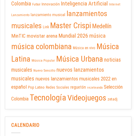
Inteligencia Artificial
Colombia
Innovación
Futbol
Internet
lanzamientos
lanzamiento musical
Lanzamiento
Master Crispi
musicales
Medellín
Link
Mundial 2026
música
movistar arena
MinTIC
música colombiana
Música
Música en vivo
Latina
Música Urbana
noticias
Música Popular
nuevos lanzamientos
musicales
Nuevo Sencillo
musicales
nuevos lanzamientos musicales 2022 en
español
Selección
reguetón
Pop Latino
Redes Sociales
rezeteando
Tecnología
Videojuegos
Colombia
zetadj
CALENDARIO