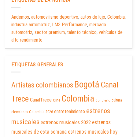
ETIQUETAS DE LA NOTICIA
Andemos
,
automovilismo deportivo
,
autos de lujo
,
Colombia
,
industria automotriz
,
LM3 Performance
,
mercado
automotriz
,
sector premium
,
talento técnico
,
vehículos de
alto rendimiento
ETIQUETAS GENERALES
Bogotá
Canal
Artistas colombianos
Colombia
Trece
CanalTrece
Cine
cultura
Concierto
estrenos
entretenimiento
elecciones Colombia 2026
musicales
estrenos musicales 2022
estrenos
musicales de esta semana
estrenos musicales hoy