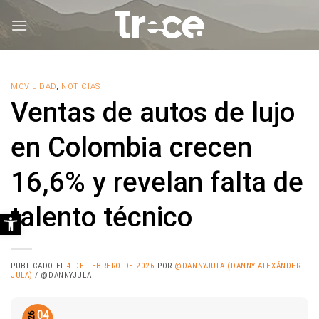
Saltar
al
contenido
MOVILIDAD
,
NOTICIAS
Ventas de autos de lujo
en Colombia crecen
16,6% y revelan falta de
talento técnico
Abrir barra de herramientas
PUBLICADO EL
4 DE FEBRERO DE 2026
POR
@DANNYJULA (DANNY ALEXÁNDER
JULA)
/ @DANNYJULA
04