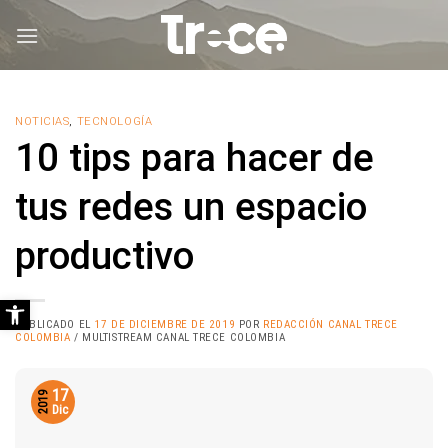
Saltar
al
contenido
NOTICIAS
,
TECNOLOGÍA
10 tips para hacer de
tus redes un espacio
productivo
Abrir barra de herramientas
PUBLICADO EL
17 DE DICIEMBRE DE 2019
POR
REDACCIÓN CANAL TRECE
COLOMBIA
/ MULTISTREAM CANAL TRECE COLOMBIA
17
2019
Dic