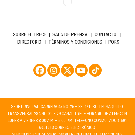
SOBRE EL TRECE
|
SALA DE PRENSA
|
CONTACTO
|
DIRECTORIO
|
TÉRMINOS Y CONDICIONES
|
PQRS
SEDE PRINCIPAL: CARRERA 45 NO. 26 – 33, 4º PISO TEUSAQUILLO:
TRANSVERSAL 28A NO. 39 – 29 CANAL TRECE HORARIO DE ATENCIÓN:
LUNES A VIERNES 8:00 A.M. – 5:00 P.M. TELÉFONO CONMUTADOR: 601
6051313 CORREO ELECTRÓNICO:
ATENCIONALCIUDADANO@CANALTRECE.COM.CO
COTIZACIONES: