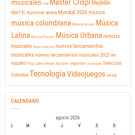
Master Crispi
musicales
Medellín
Link
Mundial 2026
música
movistar arena
MinTIC
música colombiana
Música
Música en vivo
Latina
Música Urbana
noticias
Música Popular
nuevos lanzamientos
musicales
Nuevo Sencillo
musicales
nuevos lanzamientos musicales 2022 en
español
Selección
reguetón
Pop Latino
Redes Sociales
rezeteando
Tecnología
Videojuegos
Colombia
zetadj
CALENDARIO
agosto 2026
L
M
X
J
V
S
D