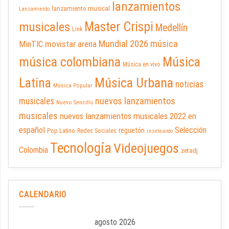
lanzamientos
lanzamiento musical
Lanzamiento
Master Crispi
musicales
Medellín
Link
Mundial 2026
música
movistar arena
MinTIC
música colombiana
Música
Música en vivo
Latina
Música Urbana
noticias
Música Popular
nuevos lanzamientos
musicales
Nuevo Sencillo
musicales
nuevos lanzamientos musicales 2022 en
español
Selección
reguetón
Pop Latino
Redes Sociales
rezeteando
Tecnología
Videojuegos
Colombia
zetadj
CALENDARIO
agosto 2026