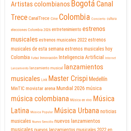
Bogotá
Canal
Artistas colombianos
Colombia
Trece
CanalTrece
Cine
cultura
Concierto
estrenos
entretenimiento
elecciones Colombia 2026
musicales
estrenos musicales 2022
estrenos
musicales de esta semana
estrenos musicales hoy
Inteligencia Artificial
Colombia
Innovación
Futbol
Internet
lanzamientos
lanzamiento musical
Lanzamiento
Master Crispi
musicales
Medellín
Link
Mundial 2026
música
movistar arena
MinTIC
música colombiana
Música
Música en vivo
Latina
Música Urbana
noticias
Música Popular
nuevos lanzamientos
musicales
Nuevo Sencillo
musicales
nuevos lanzamientos musicales 2022 en