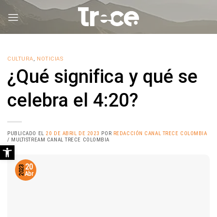
Saltar
al
contenido
CULTURA
,
NOTICIAS
¿Qué significa y qué se
celebra el 4:20?
PUBLICADO EL
20 DE ABRIL DE 2023
POR
REDACCIÓN CANAL TRECE COLOMBIA
/ MULTISTREAM CANAL TRECE COLOMBIA
Abrir barra de herramientas
20
2023
Abr