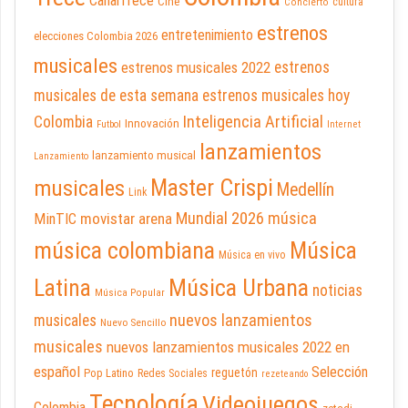
CanalTrece
Cine
cultura
Concierto
estrenos
entretenimiento
elecciones Colombia 2026
musicales
estrenos musicales 2022
estrenos
musicales de esta semana
estrenos musicales hoy
Inteligencia Artificial
Colombia
Innovación
Futbol
Internet
lanzamientos
lanzamiento musical
Lanzamiento
Master Crispi
musicales
Medellín
Link
Mundial 2026
música
movistar arena
MinTIC
música colombiana
Música
Música en vivo
Latina
Música Urbana
noticias
Música Popular
nuevos lanzamientos
musicales
Nuevo Sencillo
musicales
nuevos lanzamientos musicales 2022 en
español
Selección
reguetón
Pop Latino
Redes Sociales
rezeteando
Tecnología
Videojuegos
Colombia