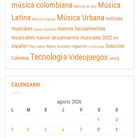
música colombiana
Música
Música en vivo
Latina
Música Urbana
noticias
Música Popular
nuevos lanzamientos
musicales
Nuevo Sencillo
musicales
nuevos lanzamientos musicales 2022 en
español
Selección
reguetón
Pop Latino
Redes Sociales
rezeteando
Tecnología
Videojuegos
Colombia
zetadj
CALENDARIO
agosto 2026
L
M
X
J
V
S
D
1
2
3
4
5
6
7
8
9