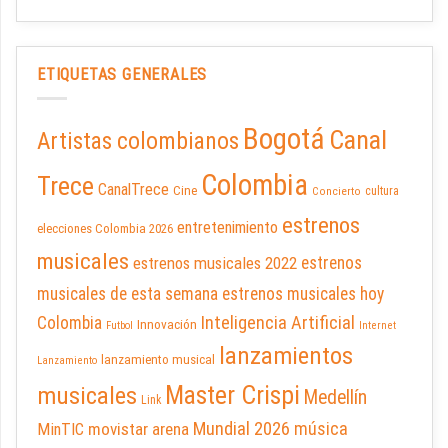
ETIQUETAS GENERALES
Bogotá
Canal
Artistas colombianos
Colombia
Trece
CanalTrece
Cine
cultura
Concierto
estrenos
entretenimiento
elecciones Colombia 2026
musicales
estrenos musicales 2022
estrenos
musicales de esta semana
estrenos musicales hoy
Inteligencia Artificial
Colombia
Innovación
Futbol
Internet
lanzamientos
lanzamiento musical
Lanzamiento
Master Crispi
musicales
Medellín
Link
Mundial 2026
música
movistar arena
MinTIC