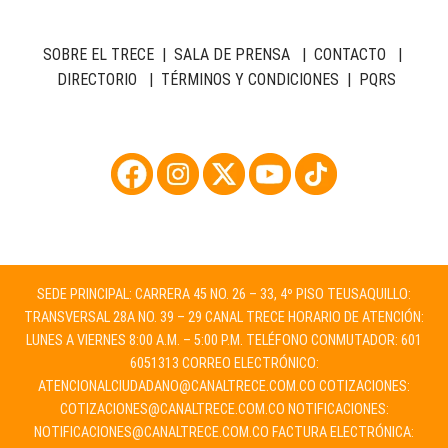
SOBRE EL TRECE
|
SALA DE PRENSA
|
CONTACTO
|
DIRECTORIO
|
TÉRMINOS Y CONDICIONES
|
PQRS
SEDE PRINCIPAL: CARRERA 45 NO. 26 – 33, 4º PISO TEUSAQUILLO:
TRANSVERSAL 28A NO. 39 – 29 CANAL TRECE HORARIO DE ATENCIÓN:
LUNES A VIERNES 8:00 A.M. – 5:00 P.M. TELÉFONO CONMUTADOR: 601
6051313 CORREO ELECTRÓNICO:
ATENCIONALCIUDADANO@CANALTRECE.COM.CO
COTIZACIONES:
COTIZACIONES@CANALTRECE.COM.CO
NOTIFICACIONES:
NOTIFICACIONES@CANALTRECE.COM.CO
FACTURA ELECTRÓNICA: