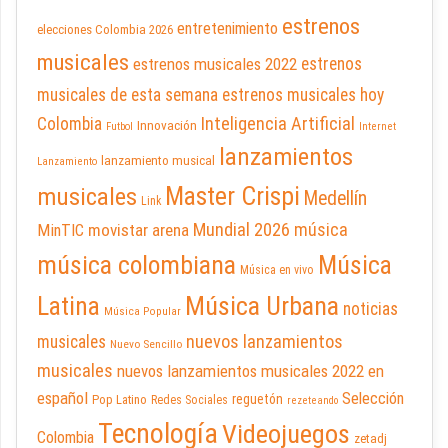
estrenos
entretenimiento
elecciones Colombia 2026
musicales
estrenos musicales 2022
estrenos
musicales de esta semana
estrenos musicales hoy
Inteligencia Artificial
Colombia
Innovación
Futbol
Internet
lanzamientos
lanzamiento musical
Lanzamiento
Master Crispi
musicales
Medellín
Link
Mundial 2026
música
movistar arena
MinTIC
música colombiana
Música
Música en vivo
Latina
Música Urbana
noticias
Música Popular
nuevos lanzamientos
musicales
Nuevo Sencillo
musicales
nuevos lanzamientos musicales 2022 en
español
Selección
reguetón
Pop Latino
Redes Sociales
rezeteando
Tecnología
Videojuegos
Colombia
zetadj