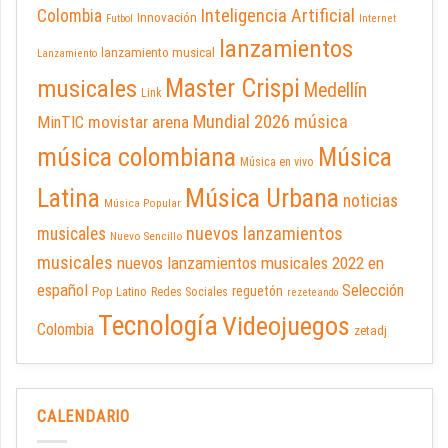
Inteligencia Artificial
Colombia
Innovación
Futbol
Internet
lanzamientos
lanzamiento musical
Lanzamiento
Master Crispi
musicales
Medellín
Link
Mundial 2026
música
movistar arena
MinTIC
música colombiana
Música
Música en vivo
Latina
Música Urbana
noticias
Música Popular
nuevos lanzamientos
musicales
Nuevo Sencillo
musicales
nuevos lanzamientos musicales 2022 en
español
Selección
reguetón
Pop Latino
Redes Sociales
rezeteando
Tecnología
Videojuegos
Colombia
zetadj
CALENDARIO