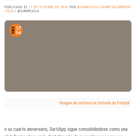
PUBLICADO EL
17 DE OCTUBRE DE 2024
POR
@DANNYJULA (DANNY ALEXÁNDER
JULA)
/ @DANNYJULA
17
2024
Oct
Imagen de referencia tomada de Freepik
n su cuarto aniversario, SurtiApp sigue consolidándose como una