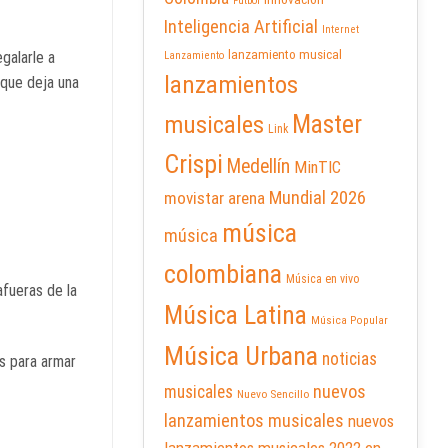
Futbol
Inteligencia Artificial
Internet
lanzamiento musical
galarle a
Lanzamiento
lanzamientos
 que deja una
Master
musicales
Link
Crispi
Medellín
MinTIC
Mundial 2026
movistar arena
música
música
colombiana
Música en vivo
afueras de la
Música Latina
Música Popular
Música Urbana
noticias
os para armar
nuevos
musicales
Nuevo Sencillo
lanzamientos musicales
nuevos