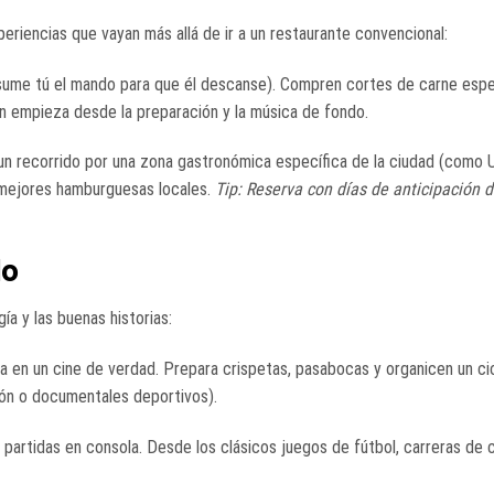
eriencias que vayan más allá de ir a un restaurante convencional:
o asume tú el mando para que él descanse). Compren cortes de carne espe
an empieza desde la preparación y la música de fondo.
n un recorrido por una zona gastronómica específica de la ciudad (como 
 mejores hamburguesas locales.
Tip: Reserva con días de anticipación d
lo
ía y las buenas historias:
sa en un cine de verdad. Prepara crispetas, pasabocas y organicen un ci
cción o documentales deportivos).
s partidas en consola. Desde los clásicos juegos de fútbol, carreras de 