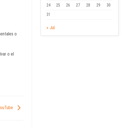
24
25
26
27
28
29
30
31
« Jul
entales o
var o el
 YouTube