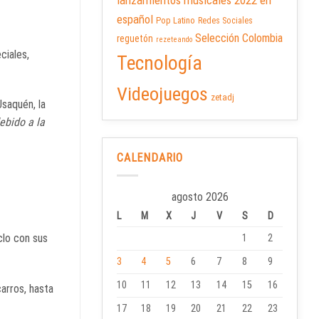
lanzamientos musicales 2022 en
español
Pop Latino
Redes Sociales
Selección Colombia
reguetón
rezeteando
ciales,
Tecnología
Videojuegos
zetadj
Usaquén, la
ebido a la
CALENDARIO
agosto 2026
L
M
X
J
V
S
D
clo con sus
1
2
3
4
5
6
7
8
9
10
11
12
13
14
15
16
carros, hasta
17
18
19
20
21
22
23