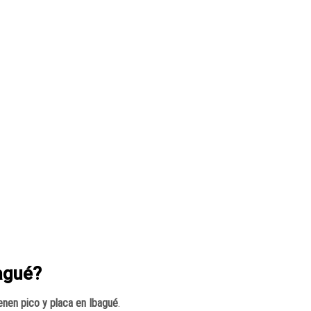
agué?
enen pico y placa en Ibagué
.