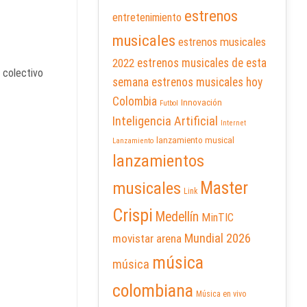
estrenos
entretenimiento
musicales
estrenos musicales
2022
estrenos musicales de esta
o colectivo
semana
estrenos musicales hoy
Colombia
Innovación
Futbol
Inteligencia Artificial
Internet
lanzamiento musical
Lanzamiento
lanzamientos
Master
musicales
Link
Crispi
Medellín
MinTIC
Mundial 2026
movistar arena
música
música
colombiana
Música en vivo