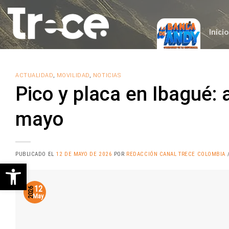
Saltar
al
contenido
Inicio
ACTUALIDAD
,
MOVILIDAD
,
NOTICIAS
Pico y placa en Ibagué: 
mayo
PUBLICADO EL
12 DE MAYO DE 2026
POR
REDACCIÓN CANAL TRECE COLOMBIA
/
Abrir barra de herramientas
12
2026
May