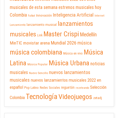
musicales de esta semana
estrenos musicales hoy
Inteligencia Artificial
Colombia
Innovación
Futbol
Internet
lanzamientos
lanzamiento musical
Lanzamiento
Master Crispi
musicales
Medellín
Link
Mundial 2026
música
movistar arena
MinTIC
música colombiana
Música
Música en vivo
Latina
Música Urbana
noticias
Música Popular
nuevos lanzamientos
musicales
Nuevo Sencillo
musicales
nuevos lanzamientos musicales 2022 en
español
Selección
reguetón
Pop Latino
Redes Sociales
rezeteando
Tecnología
Videojuegos
Colombia
zetadj