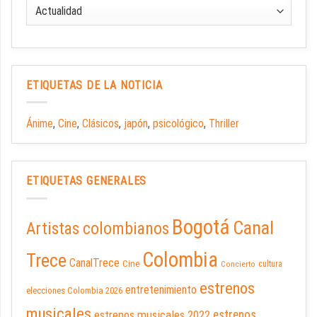
ETIQUETAS DE LA NOTICIA
Ánime
,
Cine
,
Clásicos
,
japón
,
psicológico
,
Thriller
ETIQUETAS GENERALES
Bogotá
Canal
Artistas colombianos
Colombia
Trece
CanalTrece
Cine
cultura
Concierto
estrenos
entretenimiento
elecciones Colombia 2026
musicales
estrenos musicales 2022
estrenos