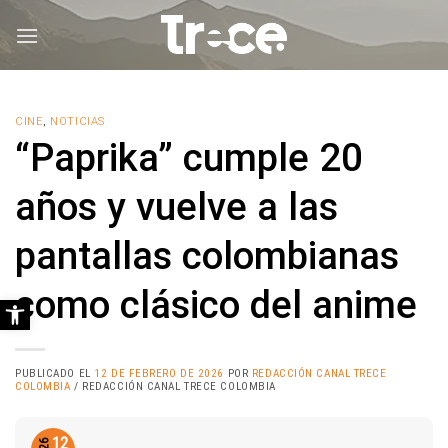
Saltar
al
contenido
CINE
,
NOTICIAS
“Paprika” cumple 20
años y vuelve a las
pantallas colombianas
como clásico del anime
Abrir barra de herramientas
PUBLICADO EL
12 DE FEBRERO DE 2026
POR
REDACCIÓN CANAL TRECE
COLOMBIA
/ REDACCIÓN CANAL TRECE COLOMBIA
12