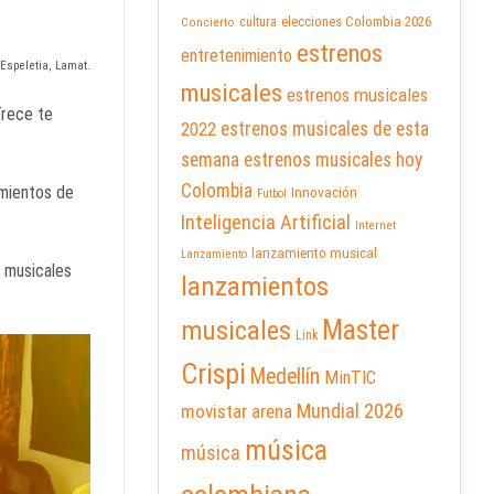
elecciones Colombia 2026
cultura
Concierto
estrenos
entretenimiento
Espeletia, Lamat.
musicales
estrenos musicales
Trece te
2022
estrenos musicales de esta
semana
estrenos musicales hoy
Colombia
amientos de
Innovación
Futbol
Inteligencia Artificial
Internet
lanzamiento musical
Lanzamiento
s musicales
lanzamientos
Master
musicales
Link
Crispi
Medellín
MinTIC
Mundial 2026
movistar arena
música
música