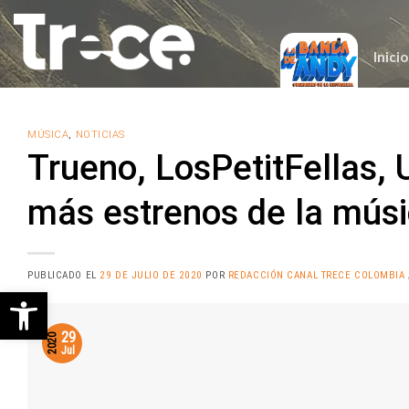
Saltar
al
contenido
Inicio
MÚSICA
,
NOTICIAS
Trueno, LosPetitFellas, 
más estrenos de la mús
PUBLICADO EL
29 DE JULIO DE 2020
POR
REDACCIÓN CANAL TRECE COLOMBIA
Abrir barra de herramientas
29
2020
Jul