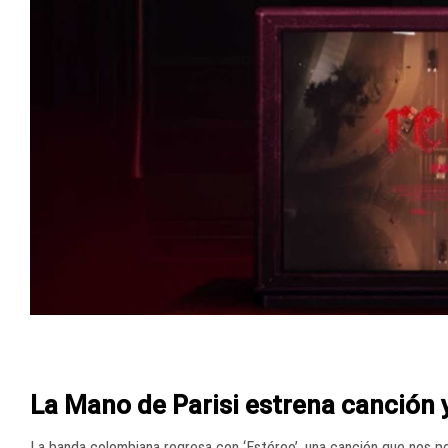
La Mano de Parisi estrena canción y
La banda colombiana regresa con ‘Estéreo’, una canción que nos pon