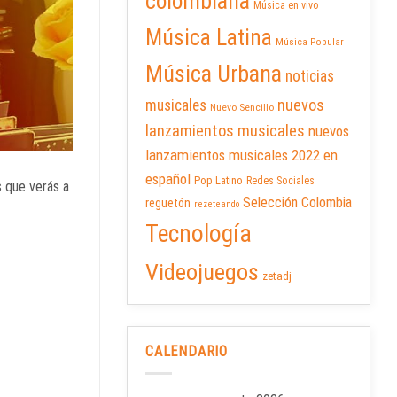
colombiana
Música en vivo
Música Latina
Música Popular
Música Urbana
noticias
nuevos
musicales
Nuevo Sencillo
lanzamientos musicales
nuevos
lanzamientos musicales 2022 en
español
Pop Latino
Redes Sociales
s que verás a
Selección Colombia
reguetón
rezeteando
Tecnología
Videojuegos
zetadj
CALENDARIO